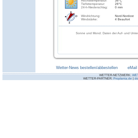
Höchsttemperatur:
36°C
Tiefsttemperatur:
26°C
24-h-Niederschlag:
0 mm
Windrichtung:
Nord-Nordost
Windstärke:
4 Beaufort
Sonne und Mond: Daten der Auf- und Unter
Wetter-News bestellen/abbestellen
--------
eMail
WETTER-NETZWERK:
WE
WETTER-PARTNER:
Proplanta.de
|
do