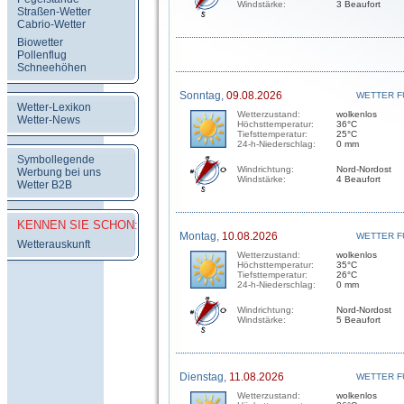
Windstärke:
3 Beaufort
Straßen-Wetter
Cabrio-Wetter
Biowetter
Pollenflug
Schneehöhen
Sonntag,
09.08.2026
WETTER F
Wetter-Lexikon
Wetterzustand:
wolkenlos
Wetter-News
Höchsttemperatur:
36°C
Tiefsttemperatur:
25°C
24-h-Niederschlag:
0 mm
Symbollegende
Windrichtung:
Nord-Nordost
Werbung bei uns
Windstärke:
4 Beaufort
Wetter B2B
KENNEN SIE SCHON:
Montag,
10.08.2026
WETTER F
Wetterauskunft
Wetterzustand:
wolkenlos
Höchsttemperatur:
35°C
Tiefsttemperatur:
26°C
24-h-Niederschlag:
0 mm
Windrichtung:
Nord-Nordost
Windstärke:
5 Beaufort
Dienstag,
11.08.2026
WETTER F
Wetterzustand:
wolkenlos