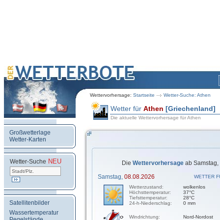
Wettervorhersage:
Startseite
Wetter-Suche: Athen
Wetter für
Athen
[Griechenland]
Die aktuelle Wettervorhersage für Athen
Großwetterlage
Wetter-Karten
NEU
.
Wetter-Suche
Die
Wettervorhersage
ab Samstag, 
Samstag,
08.08.2026
WETTER F
Wetterzustand:
wolkenlos
Höchsttemperatur:
37°C
Tiefsttemperatur:
28°C
Satellitenbilder
24-h-Niederschlag:
0 mm
Wassertemperatur
Windrichtung:
Nord-Nordost
Pegelstände