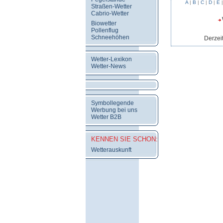
A
|
B
|
C
|
D
|
E
Straßen-Wetter
Cabrio-Wetter
Biowetter
Pollenflug
Schneehöhen
Derzeit
Wetter-Lexikon
Wetter-News
Symbollegende
Werbung bei uns
Wetter B2B
KENNEN SIE SCHON:
Wetterauskunft