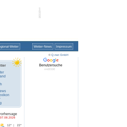
gional-Wetter
Wetter-News
Impressum
©
Q.met GmbH
Benutzersuche
tter
ter
land
ch
News
exikon
r
ug
vorhersage
07.08.2026
12°
|
22°