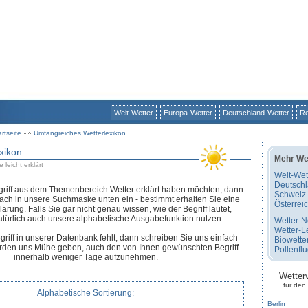
Welt-Wetter
Europa-Wetter
Deutschland-Wetter
Re
artseite
Umfangreiches Wetterlexikon
xikon
Mehr We
 leicht erklärt
Welt-Wet
Deutsch
riff aus dem Themenbereich Wetter erklärt haben möchten, dann
Schweiz
fach in unsere Suchmaske unten ein - bestimmt erhalten Sie eine
Österrei
rung. Falls Sie gar nicht genau wissen, wie der Begriff lautet,
türlich auch unsere alphabetische Ausgabefunktion nutzen.
Wetter-
Wetter-L
egriff in unserer Datenbank fehlt, dann schreiben Sie uns einfach
Biowette
erden uns Mühe geben, auch den von Ihnen gewünschten Begriff
Pollenfl
innerhalb weniger Tage aufzunehmen.
Wetter
für den
Alphabetische Sortierung:
Berlin