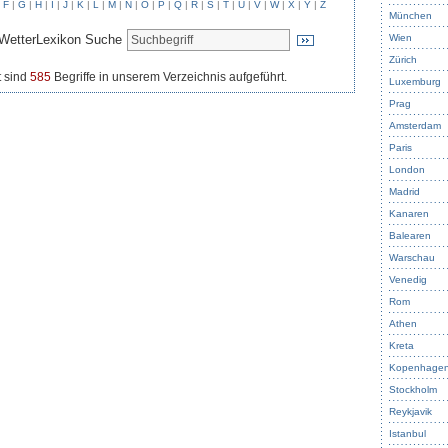
|
F
|
G
|
H
|
I
|
J
|
K
|
L
|
M
|
N
|
O
|
P
|
Q
|
R
|
S
|
T
|
U
|
V
|
W
|
X
|
Y
|
Z
München
WetterLexikon Suche
Wien
Zürich
 sind
585
Begriffe in unserem Verzeichnis aufgeführt.
Luxemburg
Prag
Amsterdam
Paris
London
Madrid
Kanaren
Balearen
Warschau
Venedig
Rom
Athen
Kreta
Kopenhage
Stockholm
Reykjavik
Istanbul