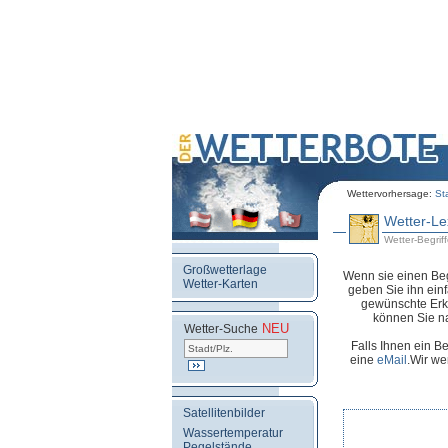
Wettervorhersage:
St
Wetter-Le
Wetter-Begriffe
Großwetterlage
Wenn sie einen Beg
Wetter-Karten
geben Sie ihn ein
gewünschte Erklä
können Sie na
NEU
.
Wetter-Suche
Falls Ihnen ein B
eine
eMail
.Wir w
Satellitenbilder
Wassertemperatur
Pegelstände