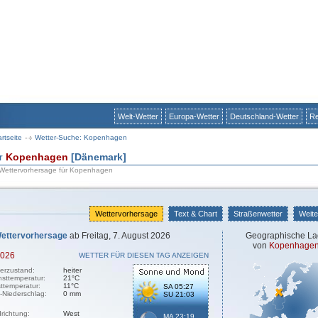
Welt-Wetter
Europa-Wetter
Deutschland-Wetter
Re
artseite
Wetter-Suche: Kopenhagen
ür
Kopenhagen
[Dänemark]
e Wettervorhersage für Kopenhagen
Wettervorhersage
Text & Chart
Straßenwetter
Weite
ettervorhersage
ab Freitag, 7. August 2026
Geographische La
von
Kopenhage
2026
WETTER FÜR DIESEN TAG ANZEIGEN
erzustand:
heiter
sttemperatur:
21°C
sttemperatur:
11°C
SA 05:27
-Niederschlag:
0 mm
SU 21:03
richtung:
West
MA 23:19