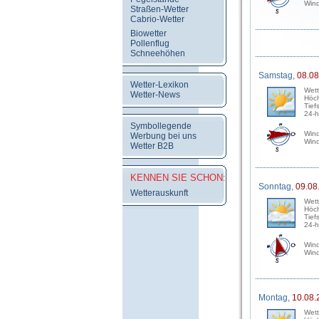
Wind
Straßen-Wetter
Cabrio-Wetter
Biowetter
Pollenflug
Schneehöhen
Samstag,
08.08
Wetter-Lexikon
Wett
Wetter-News
Höch
Tief
24-h
Symbollegende
Wind
Werbung bei uns
Wind
Wetter B2B
KENNEN SIE SCHON:
Sonntag,
09.08
Wetterauskunft
Wett
Höch
Tief
24-h
Wind
Wind
Montag,
10.08.
Wett