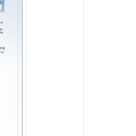
ne
ge
ite
ung
ng):