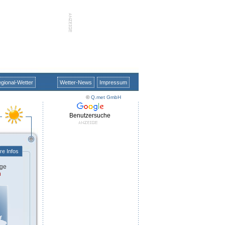
gional-Wetter
Wetter-News
Impressum
©
Q.met GmbH
Benutzersuche
re Infos
ge
n