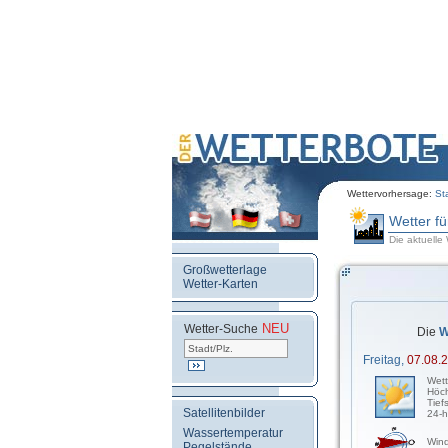
Wettervorhersage:
St
Wetter f
Die aktuell
Großwetterlage
Wetter-Karten
NEU
.
Wetter-Suche
Die
W
Freitag,
07.08.
Wett
Höch
Tief
Satellitenbilder
24-h
Wassertemperatur
Wind
Pegelstände