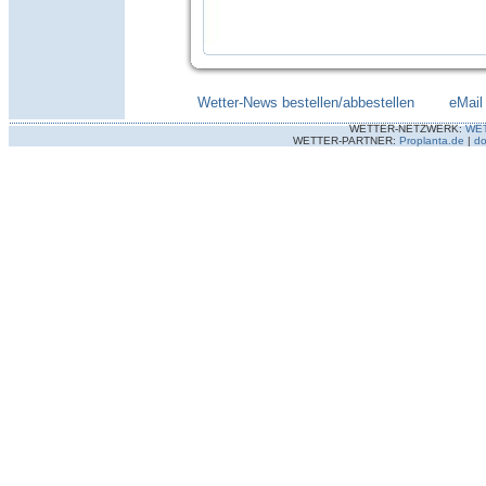
Wetter-News bestellen/abbestellen
--------
eMail
WETTER-NETZWERK:
WE
WETTER-PARTNER:
Proplanta.de
|
do