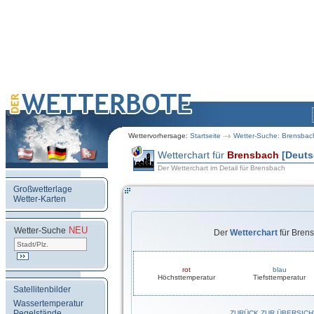
Wettervorhersage:
Startseite
Wetter-Suche: Brensbac
Wetterchart für
Brensbach
[Deuts
Der Wetterchart im Detail für Brensbach
Großwetterlage
Wetter-Karten
NEU
.
Wetter-Suche
Der
Wetterchart
für Bren
rot
blau
Höchsttemperatur
Tiefsttemperatur
Satellitenbilder
Wassertemperatur
Pegelstände
ZURÜCK ZUR ÜBERSICH