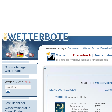
Wettervorhersage:
Startseite
Wetter-Suche: Brensbac
Wetter für
Brensbach
[Deutschla
Die aktuelle Wettervorhersage für Brensbach
Großwetterlage
Wetter-Karten
NEU
.
Wetter-Suche
Details der
Wettervorh
DIENSTAG ANZEIGEN
ZURÜ
Morgens
(gegen 6:00 Uhr)
Satellitenbilder
Wetterzustand:
wolkenlos
Temperatur:
17°C
Wassertemperatur
3-h-Niederschlag:
0 mm
Pegelstände
Luftfeuchtigkeit:
48 %