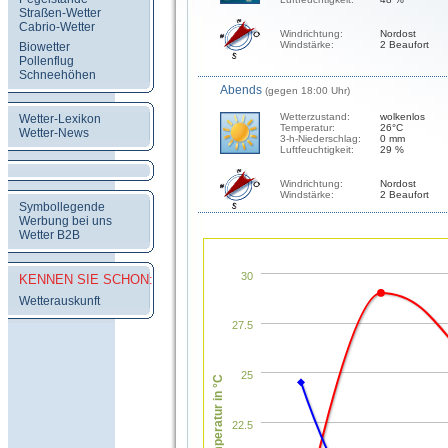
Straßen-Wetter
Cabrio-Wetter
Windrichtung:
Nordost
Windstärke:
2 Beaufort
Biowetter
Pollenflug
Schneehöhen
Abends
(gegen 18:00 Uhr)
Wetterzustand:
wolkenlos
Wetter-Lexikon
Temperatur:
26°C
Wetter-News
3-h-Niederschlag:
0 mm
Luftfeuchtigkeit:
29 %
Windrichtung:
Nordost
Windstärke:
2 Beaufort
Symbollegende
Werbung bei uns
Wetter B2B
30
KENNEN SIE SCHON:
Wetterauskunft
27.5
25
Temperatur in °C
22.5