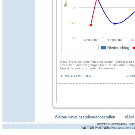
20
17.5
15
06:00 Uhr
12:00 Uhr
18
Niederschlag
Diese Grafik gibt den meteorologischen Verlauf (von 6
des ersten Vorhersagetages bis 6 Uhr des darauf fol
Tages) der prognostizierten Parameter an.
DIENSTAG ANZEIGEN
ZURÜ
Wetter-News bestellen/abbestellen
--------
eMail
WETTER-NETZWERK:
WE
WETTER-PARTNER:
Proplanta.de
|
do