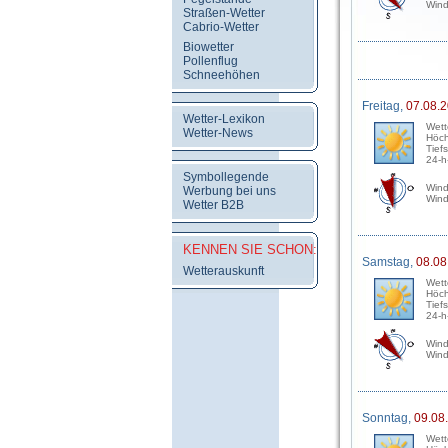
Wind
Straßen-Wetter
Cabrio-Wetter
Biowetter
Pollenflug
Schneehöhen
Freitag,
07.08.
Wetter-Lexikon
Wett
Wetter-News
Höch
Tief
24-h
Symbollegende
Wind
Werbung bei uns
Wind
Wetter B2B
KENNEN SIE SCHON:
Samstag,
08.08
Wetterauskunft
Wett
Höch
Tief
24-h
Wind
Wind
Sonntag,
09.08
Wett