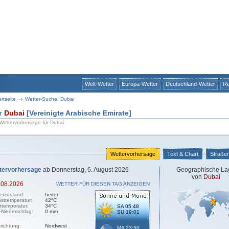
Welt-Wetter
Europa-Wetter
Deutschland-Wetter
Re
artseite
Wetter-Suche: Dubai
ür
Dubai
[Vereinigte Arabische Emirate]
 Wettervorhersage für Dubai
Wettervorhersage
Text & Chart
Straße
tervorhersage
ab Donnerstag, 6. August 2026
Geographische La
von
Dubai
.08.2026
WETTER FÜR DIESEN TAG ANZEIGEN
erzustand:
heiter
sttemperatur:
42°C
sttemperatur:
34°C
SA 05:48
-Niederschlag:
0 mm
SU 19:01
richtung:
Nordwest
MA 23:50