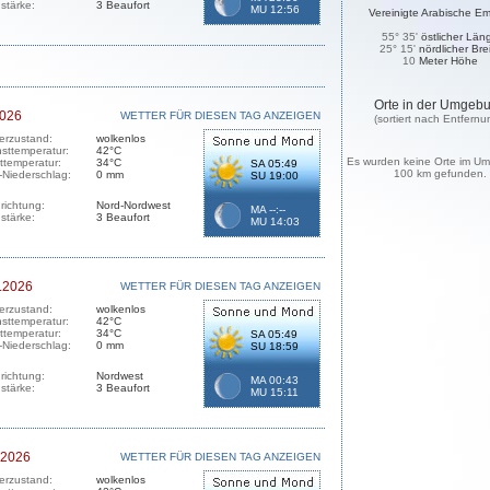
stärke:
3 Beaufort
MU 12:56
Vereinigte Arabische Em
55° 35'
östlicher Län
25° 15'
nördlicher Bre
10
Meter Höhe
Orte in der Umgeb
2026
WETTER FÜR DIESEN TAG ANZEIGEN
(sortiert nach Entfernu
erzustand:
wolkenlos
sttemperatur:
42°C
Es wurden keine Orte im Um
sttemperatur:
34°C
SA 05:49
100 km gefunden.
-Niederschlag:
0 mm
SU 19:00
richtung:
Nord-Nordwest
MA --:--
stärke:
3 Beaufort
MU 14:03
.2026
WETTER FÜR DIESEN TAG ANZEIGEN
erzustand:
wolkenlos
sttemperatur:
42°C
sttemperatur:
34°C
SA 05:49
-Niederschlag:
0 mm
SU 18:59
richtung:
Nordwest
MA 00:43
stärke:
3 Beaufort
MU 15:11
.2026
WETTER FÜR DIESEN TAG ANZEIGEN
erzustand:
wolkenlos