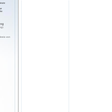
irate
ge
ite
ung
ng):
kreis von