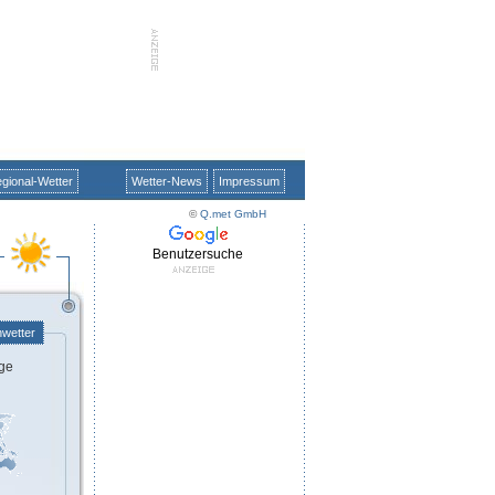
gional-Wetter
Wetter-News
Impressum
©
Q.met GmbH
Benutzersuche
nwetter
ge