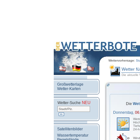
Wettervorhersage:
St
Wetter f
Die aktuelle
Großwetterlage
Wetter-Karten
NEU
.
Wetter-Suche
Die
Wet
Donnerstag,
06
Wett
Höch
Tief
Satellitenbilder
24-h
Wassertemperatur
Wind
Pegelstände