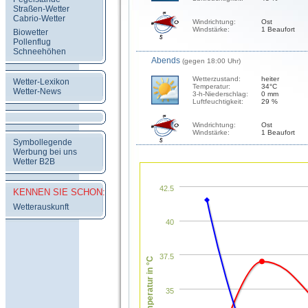
Straßen-Wetter
Cabrio-Wetter
Windrichtung:
Ost
Windstärke:
1 Beaufort
Biowetter
Pollenflug
Schneehöhen
Abends
(gegen 18:00 Uhr)
Wetterzustand:
heiter
Wetter-Lexikon
Temperatur:
34°C
Wetter-News
3-h-Niederschlag:
0 mm
Luftfeuchtigkeit:
29 %
Windrichtung:
Ost
Windstärke:
1 Beaufort
Symbollegende
Werbung bei uns
Wetter B2B
42.5
KENNEN SIE SCHON:
Wetterauskunft
40
37.5
Temperatur in °C
35