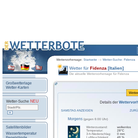
Wettervorhersage:
Startseite
Wetter-Suche: Fidenza
Wetter für
Fidenza
[Italien]
Die aktuelle Wettervorhersage für Fidenza
Großwetterlage
Wetter-Karten
Wette
NEU
.
Wetter-Suche
Details der
Wettervor
SAMSTAG ANZEIGEN
ZURÜ
Morgens
(gegen 6:00 Uhr)
Satellitenbilder
Wetterzustand:
wolkenlos
Temperatur:
28°C
Wassertemperatur
3-h-Niederschlag:
0 mm
Pegelstände
Luftfeuchtigkeit:
48 %