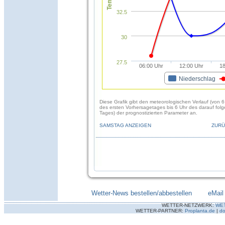
32.5
30
27.5
06:00 Uhr
12:00 Uhr
18
Niederschlag
Diese Grafik gibt den meteorologischen Verlauf (von 6
des ersten Vorhersagetages bis 6 Uhr des darauf fol
Tages) der prognostizierten Parameter an.
SAMSTAG ANZEIGEN
ZURÜ
Wetter-News bestellen/abbestellen
--------
eMail
WETTER-NETZWERK:
WE
WETTER-PARTNER:
Proplanta.de
|
do