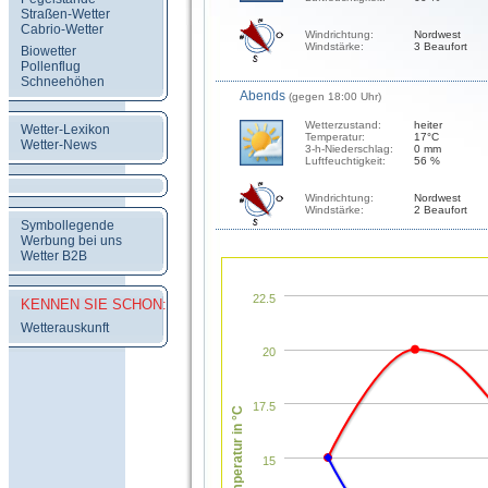
Straßen-Wetter
Cabrio-Wetter
Windrichtung:
Nordwest
Windstärke:
3 Beaufort
Biowetter
Pollenflug
Schneehöhen
Abends
(gegen 18:00 Uhr)
Wetterzustand:
heiter
Wetter-Lexikon
Temperatur:
17°C
Wetter-News
3-h-Niederschlag:
0 mm
Luftfeuchtigkeit:
56 %
Windrichtung:
Nordwest
Windstärke:
2 Beaufort
Symbollegende
Werbung bei uns
Wetter B2B
22.5
KENNEN SIE SCHON:
Wetterauskunft
20
17.5
Temperatur in °C
15