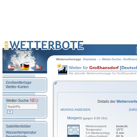
Wettervorhersage:
Startseite
Wetter-Suche: Großhans
Wetter für
Großhansdorf
[Deutsc
Die aktuelle Wettervorhersage für Großhansdorf
Großwetterlage
Wetter-Karten
NEU
.
Wetter-Suche
Details der
Wettervorh
MONTAG ANZEIGEN
ZURÜ
Morgens
(gegen 6:00 Uhr)
Satellitenbilder
Wetterzustand:
bedeckt
Temperatur:
15°C
Wassertemperatur
3-h-Niederschlag:
0 mm
Pegelstände
Luftfeuchtigkeit:
60 %