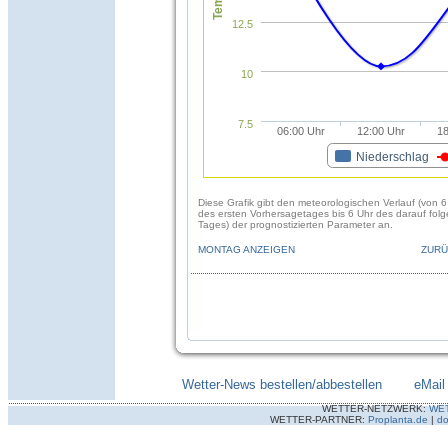
12.5
10
7.5
06:00 Uhr
12:00 Uhr
18
Niederschlag
Diese Grafik gibt den meteorologischen Verlauf (von 6
des ersten Vorhersagetages bis 6 Uhr des darauf fol
Tages) der prognostizierten Parameter an.
MONTAG ANZEIGEN
ZURÜ
Wetter-News bestellen/abbestellen
--------
eMail
WETTER-NETZWERK:
WE
WETTER-PARTNER:
Proplanta.de
|
do