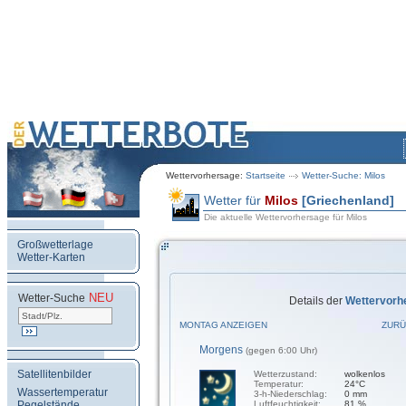
Wettervorhersage:
Startseite
Wetter-Suche: Milos
Wetter für
Milos
[Griechenland]
Die aktuelle Wettervorhersage für Milos
Großwetterlage
Wetter-Karten
NEU
.
Wetter-Suche
Details der
Wettervorh
MONTAG ANZEIGEN
ZURÜ
Morgens
(gegen 6:00 Uhr)
Satellitenbilder
Wetterzustand:
wolkenlos
Temperatur:
24°C
Wassertemperatur
3-h-Niederschlag:
0 mm
Pegelstände
Luftfeuchtigkeit:
81 %