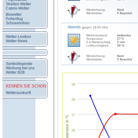
Straßen-Wetter
Cabrio-Wetter
Windrichtung:
Nord
Windstärke:
5 Beaufort
Biowetter
Pollenflug
Schneehöhen
Abends
(gegen 18:00 Uhr)
Wetterzustand:
wolkenlos
Wetter-Lexikon
Temperatur:
27°C
Wetter-News
3-h-Niederschlag:
0 mm
Luftfeuchtigkeit:
58 %
Windrichtung:
Nord
Windstärke:
5 Beaufort
Symbollegende
Werbung bei uns
Wetter B2B
29
KENNEN SIE SCHON:
Wetterauskunft
28
27
Temperatur in °C
26