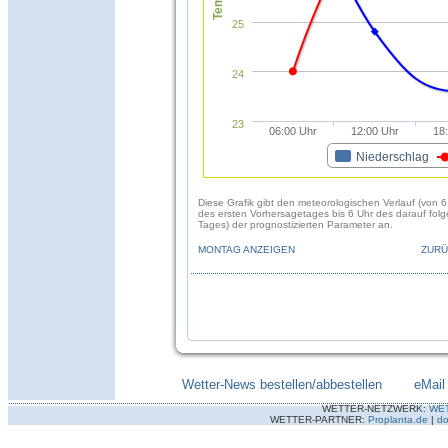
25
24
23
06:00 Uhr
12:00 Uhr
18
Niederschlag
Diese Grafik gibt den meteorologischen Verlauf (von 6
des ersten Vorhersagetages bis 6 Uhr des darauf fol
Tages) der prognostizierten Parameter an.
MONTAG ANZEIGEN
ZURÜ
Wetter-News bestellen/abbestellen
--------
eMail
WETTER-NETZWERK:
WE
WETTER-PARTNER:
Proplanta.de
|
do