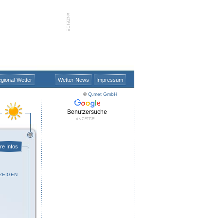
gional-Wetter
Wetter-News
Impressum
©
Q.met GmbH
Benutzersuche
re Infos
ZEIGEN