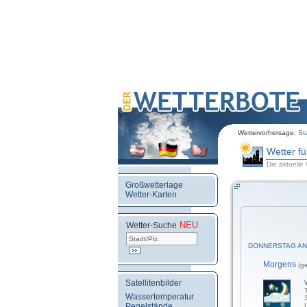
Wettervorhersage:
St
Wetter f
Die aktuelle 
Großwetterlage
Wetter-Karten
NEU
.
Wetter-Suche
DONNERSTAG AN
Morgens
(g
Satellitenbilder
Wassertemperatur
Pegelstände