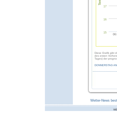
17
16
15
06
Diese Grafik gibt 
des ersten Vorher
Tages) der prognos
DONNERSTAG AN
Wetter-News best
WE