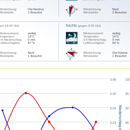
Windrichtung:
Ost-Nordost
Windrichtung:
Nord
Windstärke:
1 Beaufort
Windstärke:
2 Beaufort
Nachts
gen 18:00 Uhr)
(gegen 0:00 Uhr)
Wetterzustand:
wolkig
Wetterzustand:
wolkig
Temperatur:
18°C
Temperatur:
16°C
3-h-Niederschlag:
0 mm
3-h-Niederschlag:
0 mm
Luftfeuchtigkeit:
87 %
Luftfeuchtigkeit:
90 %
Windrichtung:
Nord
Windrichtung:
Ost-Südost
Windstärke:
1 Beaufort
Windstärke:
1 Beaufort
0.06
10
0.05
95
Niederschlag in mm
0.04
90
0.03
85