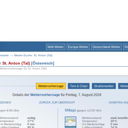
Welt-Wetter
Europa-Wetter
Deutschland-Wetter
Re
artseite
Wetter-Suche: St. Anton (Tal)
ür
St. Anton (Tal)
[Österreich]
Wettervorhersage für St. Anton (Tal)
Wettervorhersage
Text & Chart
Straßenwetter
Weite
Details der
Wettervorhersage
für Freitag, 7. August 2026
ZEIGEN
ZURÜCK ZUR ÜBERSICHT
SAMSTAG AN
Mittags
egen 6:00 Uhr)
(gegen 12:00 Uhr)
Wetterzustand:
wolkig
Wetterzustand:
stark bewölkt
Temperatur:
17°C
Temperatur:
20°C
3-h-Niederschlag:
0 mm
3-h-Niederschlag:
0 mm
Luftfeuchtigkeit:
89 %
Luftfeuchtigkeit:
74 %