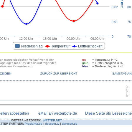
0.02
80
0.01
75
0
70
:00 Uhr
12:00 Uhr
18:00 Uhr
00:00 Uhr
06:00 Uhr
Niederschlag
Temperatur
Luftfeuchtigkeit
den meteorologischen Verlauf (von 6 Uhr
rot
= Temperatur in °C
sagetages bis 6 Uhr des darauf folgenden
grün
= Luftfeuchtigkeit in %
tizierten Parameter an.
blau
= Niederschlag in l / m²
ZEIGEN
ZURÜCK ZUR ÜBERSICHT
SAMSTAG AN
ellen/abbestellen
--------
eMail an wetterbote.de
-------
Diese Seite als Lesezeiche
WETTER-NETZWERK:
WETTER.NET
TTER-PARTNER:
Proplanta.de
|
docspot.tv
|
skiresort.de