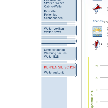
Straßen-Wetter
Cabrio-Wetter
Biowetter
Pollenflug
Schneehöhen
Abends
(ge
Wetter-Lexikon
Wetter-News
Symbollegende
Werbung bei uns
Wetter B2B
21
KENNEN SIE SCHON:
Wetterauskunft
20
19
Temperatur in °C
18