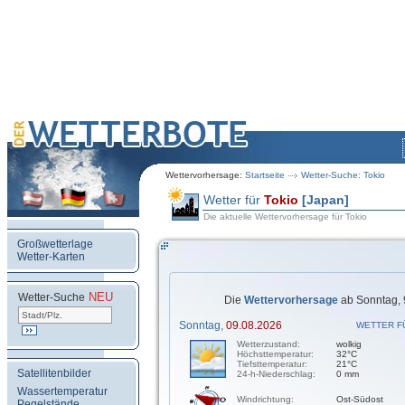
Wettervorhersage:
Startseite
Wetter-Suche: Tokio
Wetter für
Tokio
[Japan]
Die aktuelle Wettervorhersage für Tokio
Großwetterlage
Wetter-Karten
NEU
.
Wetter-Suche
Die
Wettervorhersage
ab Sonntag, 
Sonntag,
09.08.2026
WETTER F
Wetterzustand:
wolkig
Höchsttemperatur:
32°C
Tiefsttemperatur:
21°C
Satellitenbilder
24-h-Niederschlag:
0 mm
Wassertemperatur
Windrichtung:
Ost-Südost
Pegelstände