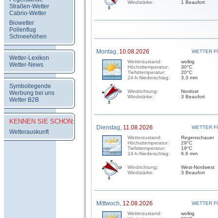
Windstärke:
1 Beaufort
Straßen-Wetter
Cabrio-Wetter
Biowetter
Pollenflug
Schneehöhen
Montag,
10.08.2026
WETTER F
Wetter-Lexikon
Wetterzustand:
wolkig
Wetter-News
Höchsttemperatur:
30°C
Tiefsttemperatur:
20°C
24-h-Niederschlag:
3.3 mm
Symbollegende
Windrichtung:
Nordost
Werbung bei uns
Windstärke:
3 Beaufort
Wetter B2B
KENNEN SIE SCHON:
Dienstag,
11.08.2026
WETTER F
Wetterauskunft
Wetterzustand:
Regenschauer
Höchsttemperatur:
29°C
Tiefsttemperatur:
19°C
24-h-Niederschlag:
6.6 mm
Windrichtung:
West-Nordwest
Windstärke:
3 Beaufort
Mittwoch,
12.08.2026
WETTER F
Wetterzustand:
wolkig