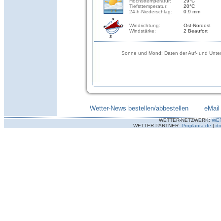
Höchsttemperatur:
29°C
Tiefsttemperatur:
20°C
24-h-Niederschlag:
0.9 mm
Windrichtung:
Ost-Nordost
Windstärke:
2 Beaufort
Sonne und Mond: Daten der Auf- und Unter
Wetter-News bestellen/abbestellen
--------
eMail
WETTER-NETZWERK:
WE
WETTER-PARTNER:
Proplanta.de
|
do