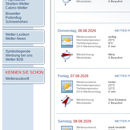
Windstärke:
4 Beaufort
Straßen-Wetter
Cabrio-Wetter
Biowetter
Pollenflug
Schneehöhen
Donnerstag,
06.08.2026
WETTER F
Wetter-Lexikon
Wetterzustand:
wolkig
Wetter-News
Höchsttemperatur:
20°C
Tiefsttemperatur:
9°C
24-h-Niederschlag:
0 mm
Symbollegende
Windrichtung:
West
Werbung bei uns
Windstärke:
3 Beaufort
Wetter B2B
KENNEN SIE SCHON:
Freitag,
07.08.2026
WETTER F
Wetterauskunft
Wetterzustand:
heiter
Höchsttemperatur:
22°C
Tiefsttemperatur:
12°C
24-h-Niederschlag:
0 mm
Windrichtung:
Süd-Südwest
Windstärke:
2 Beaufort
Samstag,
08.08.2026
WETTER F
Wetterzustand:
stark bewölkt