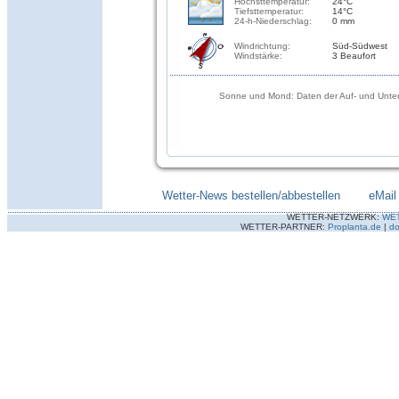
Höchsttemperatur:
24°C
Tiefsttemperatur:
14°C
24-h-Niederschlag:
0 mm
Windrichtung:
Süd-Südwest
Windstärke:
3 Beaufort
Sonne und Mond: Daten der Auf- und Unter
Wetter-News bestellen/abbestellen
--------
eMail
WETTER-NETZWERK:
WE
WETTER-PARTNER:
Proplanta.de
|
do