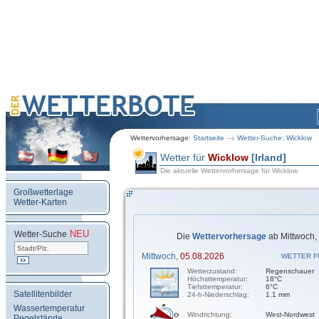
Wettervorhersage:
Startseite
Wetter-Suche: Wicklow
Wetter für
Wicklow
[Irland]
Die aktuelle Wettervorhersage für Wicklow
Großwetterlage
Wetter-Karten
NEU
.
Wetter-Suche
Die
Wettervorhersage
ab Mittwoch,
Mittwoch,
05.08.2026
WETTER F
Wetterzustand:
Regenschauer
Höchsttemperatur:
18°C
Tiefsttemperatur:
6°C
Satellitenbilder
24-h-Niederschlag:
1.1 mm
Wassertemperatur
Windrichtung:
West-Nordwest
Pegelstände