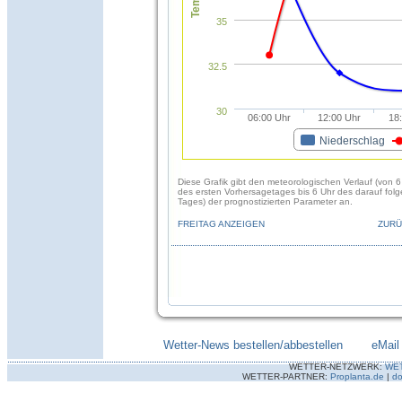
35
32.5
30
06:00 Uhr
12:00 Uhr
18
Niederschlag
Diese Grafik gibt den meteorologischen Verlauf (von 6
des ersten Vorhersagetages bis 6 Uhr des darauf fol
Tages) der prognostizierten Parameter an.
FREITAG ANZEIGEN
ZURÜ
Wetter-News bestellen/abbestellen
--------
eMail
WETTER-NETZWERK:
WE
WETTER-PARTNER:
Proplanta.de
|
do