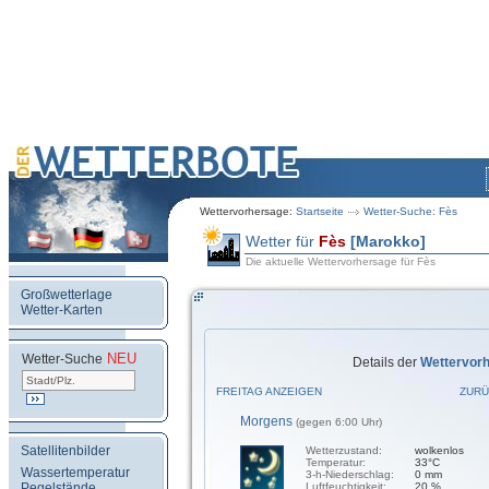
Wettervorhersage:
Startseite
Wetter-Suche: Fès
Wetter für
Fès
[Marokko]
Die aktuelle Wettervorhersage für Fès
Großwetterlage
Wetter-Karten
NEU
.
Wetter-Suche
Details der
Wettervor
FREITAG ANZEIGEN
ZURÜ
Morgens
(gegen 6:00 Uhr)
Satellitenbilder
Wetterzustand:
wolkenlos
Temperatur:
33°C
Wassertemperatur
3-h-Niederschlag:
0 mm
Pegelstände
Luftfeuchtigkeit:
20 %