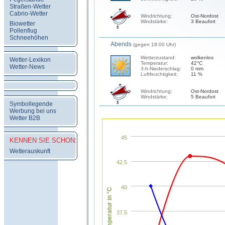
Straßen-Wetter
Cabrio-Wetter
Windrichtung:
Ost-Nordost
Windstärke:
3 Beaufort
Biowetter
Pollenflug
Schneehöhen
Abends
(gegen 18:00 Uhr)
Wetterzustand:
wolkenlos
Wetter-Lexikon
Temperatur:
42°C
Wetter-News
3-h-Niederschlag:
0 mm
Luftfeuchtigkeit:
11 %
Windrichtung:
Ost-Nordost
Windstärke:
5 Beaufort
Symbollegende
Werbung bei uns
Wetter B2B
45
KENNEN SIE SCHON:
Wetterauskunft
42.5
40
Temperatur in °C
37.5