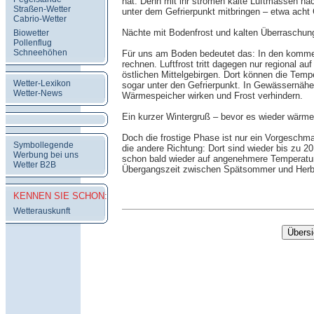
hat. Denn mit ihr strömen kalte Luftmassen na
Straßen-Wetter
unter dem Gefrierpunkt mitbringen – etwa acht G
Cabrio-Wetter
Nächte mit Bodenfrost und kalten Überraschun
Biowetter
Pollenflug
Schneehöhen
Für uns am Boden bedeutet das: In den komme
rechnen. Luftfrost tritt dagegen nur regional a
östlichen Mittelgebirgen. Dort können die Temper
Wetter-Lexikon
sogar unter den Gefrierpunkt. In Gewässernähe 
Wetter-News
Wärmespeicher wirken und Frost verhindern.
Ein kurzer Wintergruß – bevor es wieder wärme
Doch die frostige Phase ist nur ein Vorgesch
Symbollegende
die andere Richtung: Dort sind wieder bis zu 
Werbung bei uns
schon bald wieder auf angenehmere Temperature
Wetter B2B
Übergangszeit zwischen Spätsommer und Herbs
KENNEN SIE SCHON:
Wetterauskunft