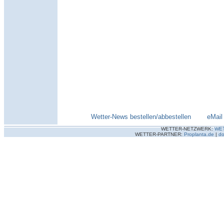
Wetter-News bestellen/abbestellen
--------
eMail
WETTER-NETZWERK:
WE
WETTER-PARTNER:
Proplanta.de
|
do