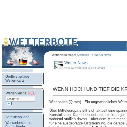
Wettervorhersage:
Startseite
Wetter-News
Wetter-News
vom Wetterdienst Q.met GmbH
Großwetterlage
Wetter-Karten
WENN HOCH UND TIEF DIE K
NEU
.
Wetter-Suche
Wiesbaden (Q.met) - Ein ungewöhnliches Wett
Über Mitteleuropa stellt sich aktuell eine spa
Konstellation. Dabei befindet sich ein kräftiges
Satellitenbilder
während südlich davon – über dem Mittelmeer – 
Wassertemperatur
für eine ausgeprägte Ostströmung, die gerad
Pegelstände