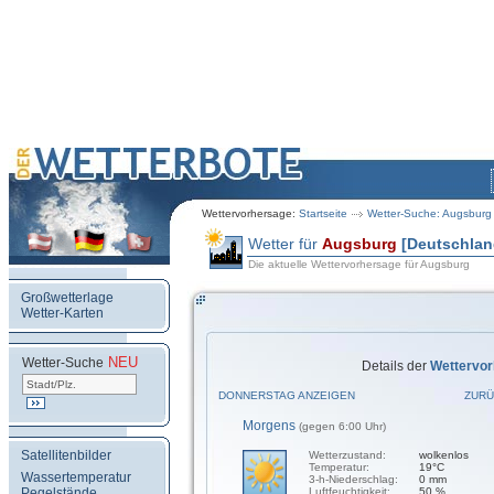
Wettervorhersage:
Startseite
Wetter-Suche: Augsburg
Wetter für
Augsburg
[Deutschlan
Die aktuelle Wettervorhersage für Augsburg
Großwetterlage
Wetter-Karten
NEU
.
Wetter-Suche
Details der
Wettervor
DONNERSTAG ANZEIGEN
ZURÜ
Morgens
(gegen 6:00 Uhr)
Satellitenbilder
Wetterzustand:
wolkenlos
Temperatur:
19°C
Wassertemperatur
3-h-Niederschlag:
0 mm
Pegelstände
Luftfeuchtigkeit:
50 %