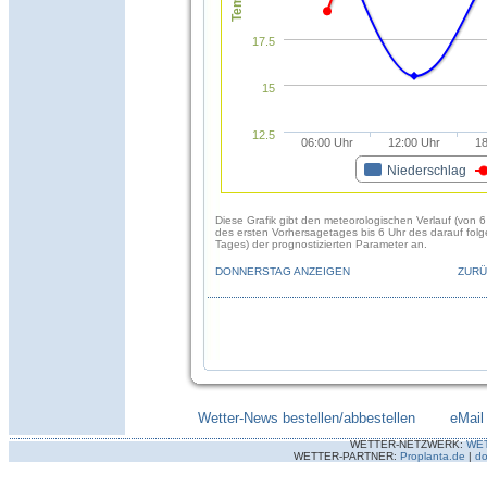
17.5
15
12.5
06:00 Uhr
12:00 Uhr
18
Niederschlag
Diese Grafik gibt den meteorologischen Verlauf (von 6
des ersten Vorhersagetages bis 6 Uhr des darauf fol
Tages) der prognostizierten Parameter an.
DONNERSTAG ANZEIGEN
ZURÜ
Wetter-News bestellen/abbestellen
--------
eMail
WETTER-NETZWERK:
WE
WETTER-PARTNER:
Proplanta.de
|
do