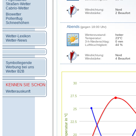
Straßen-Wetter
Cabrio-Wetter
Windrichtung:
Nord
Windstärke:
2 Beaufort
Biowetter
Pollenflug
Schneehöhen
Abends
(gegen 18:00 Uhr)
Wetterzustand:
heiter
Wetter-Lexikon
Temperatur:
23°C
Wetter-News
3-h-Niederschlag:
0 mm
Luftfeuchtigkeit:
44 %
Windrichtung:
Nord
Windstärke:
4 Beaufort
Symbollegende
Werbung bei uns
Wetter B2B
30
KENNEN SIE SCHON:
Wetterauskunft
27.5
25
Temperatur in °C
22.5
20