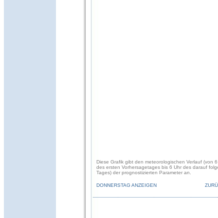
Diese Grafik gibt den meteorologischen Verlauf (von 6
des ersten Vorhersagetages bis 6 Uhr des darauf fol
Tages) der prognostizierten Parameter an.
DONNERSTAG ANZEIGEN
ZURÜ