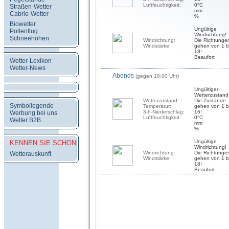
Luftfeuchtigkeit:
0°C
Straßen-Wetter
mm
Cabrio-Wetter
%
Biowetter
Ungültige
Pollenflug
Windrichtung!
Schneehöhen
Windrichtung:
Die Richtunge
Windstärke:
gehen von 1 b
18!
Beaufort
Wetter-Lexikon
Wetter-News
Abends
(gegen 18:00 Uhr)
Ungültiger
Wetterzustand
Wetterzustand:
Die Zustände
Symbollegende
Temperatur:
gehen von 1 b
3-h-Niederschlag:
16!
Werbung bei uns
Luftfeuchtigkeit:
0°C
Wetter B2B
mm
%
Ungültige
KENNEN SIE SCHON:
Windrichtung!
Windrichtung:
Die Richtunge
Wetterauskunft
Windstärke:
gehen von 1 b
18!
Beaufort