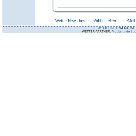
Wetter-News bestellen/abbestellen
--------
eMail
WETTER-NETZWERK:
WE
WETTER-PARTNER:
Proplanta.de
|
do