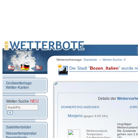
Wettervorhersage:
Startseite
Wetter-Suche: 0
Die Stadt "
Bozen_Italien
" wurde n
Großwetterlage
Wetter-Karten
Details der
Wettervorh
NEU
.
Wetter-Suche
DONNERSTAG ANZEIGEN
ZURÜ
Morgens
(gegen 6:00 Uhr)
Ungültiger
Satellitenbilder
Wetterzustand
Wetterzustand:
Die Zustände
Wassertemperatur
Temperatur:
gehen von 1 b
Pegelstände
3-h-Niederschlag:
16!