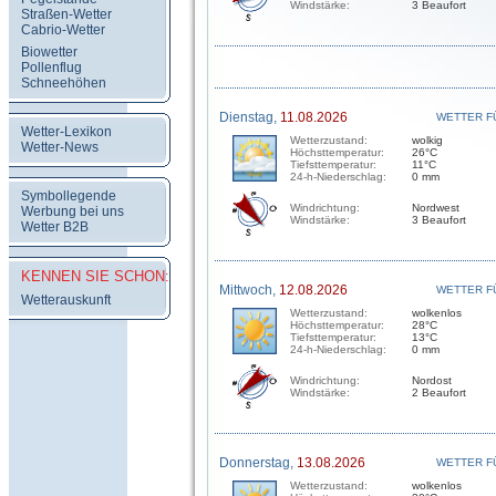
Windstärke:
3 Beaufort
Straßen-Wetter
Cabrio-Wetter
Biowetter
Pollenflug
Schneehöhen
Dienstag,
11.08.2026
WETTER F
Wetter-Lexikon
Wetterzustand:
wolkig
Wetter-News
Höchsttemperatur:
26°C
Tiefsttemperatur:
11°C
24-h-Niederschlag:
0 mm
Symbollegende
Windrichtung:
Nordwest
Werbung bei uns
Windstärke:
3 Beaufort
Wetter B2B
KENNEN SIE SCHON:
Mittwoch,
12.08.2026
WETTER F
Wetterauskunft
Wetterzustand:
wolkenlos
Höchsttemperatur:
28°C
Tiefsttemperatur:
13°C
24-h-Niederschlag:
0 mm
Windrichtung:
Nordost
Windstärke:
2 Beaufort
Donnerstag,
13.08.2026
WETTER F
Wetterzustand:
wolkenlos