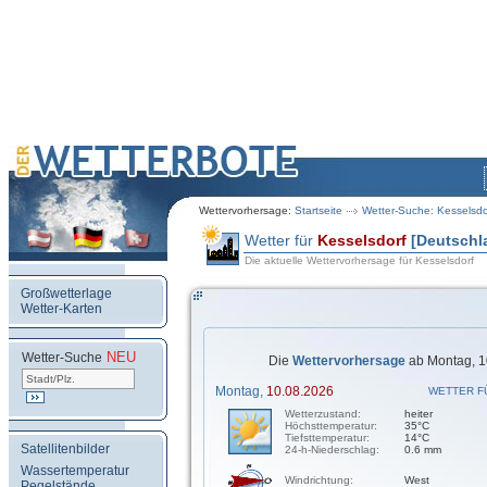
Wettervorhersage:
Startseite
Wetter-Suche: Kesselsdo
Wetter für
Kesselsdorf
[Deutschl
Die aktuelle Wettervorhersage für Kesselsdorf
Großwetterlage
Wetter-Karten
NEU
.
Wetter-Suche
Die
Wettervorhersage
ab Montag, 1
Montag,
10.08.2026
WETTER F
Wetterzustand:
heiter
Höchsttemperatur:
35°C
Tiefsttemperatur:
14°C
Satellitenbilder
24-h-Niederschlag:
0.6 mm
Wassertemperatur
Windrichtung:
West
Pegelstände