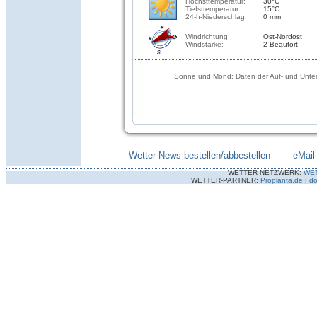
Höchsttemperatur:
30°C
Tiefsttemperatur:
15°C
24-h-Niederschlag:
0 mm
Windrichtung:
Ost-Nordost
Windstärke:
2 Beaufort
Sonne und Mond: Daten der Auf- und Unter
Wetter-News bestellen/abbestellen
--------
eMail
WETTER-NETZWERK:
WE
WETTER-PARTNER:
Proplanta.de
|
do