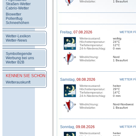
Windstärke:
1 Beaufort
Straßen-Wetter
Cabrio-Wetter
Biowetter
Pollenflug
Schneehöhen
Freitag,
07.08.2026
WETTER F
Wetter-Lexikon
Wetterzustand:
wolkig
Wetter-News
Höchsttemperatur:
24°C
Tiefsttemperatur:
12°C
24-h-Niederschlag:
0 mm
Symbollegende
Windrichtung:
Nord
Werbung bei uns
Windstärke:
1 Beaufort
Wetter B2B
KENNEN SIE SCHON:
Samstag,
08.08.2026
WETTER F
Wetterauskunft
Wetterzustand:
heiter
Höchsttemperatur:
29°C
Tiefsttemperatur:
14°C
24-h-Niederschlag:
0 mm
Windrichtung:
Nord-Nordwest
Windstärke:
1 Beaufort
Sonntag,
09.08.2026
WETTER F
Wetterzustand:
heiter