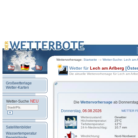
Wettervorhersage:
Startseite
Wetter-Suche: Lech am A
Wetter für
Lech am Arlberg
[Öster
Die aktuelle Wettervorhersage für Lech am Arlbe
Großwetterlage
Wetter-Karten
NEU
.
Wetter-Suche
Die
Wettervorhersage
ab Donnerstag,
Donnerstag,
06.08.2026
WETTER F
Wetterzustand:
Gewitter
Höchsttemperatur:
25°C
Tiefsttemperatur:
12°C
Satellitenbilder
24-h-Niederschlag:
10.7 mm
Wassertemperatur
Windrichtung:
Nord-Nordwest
Pegelstände