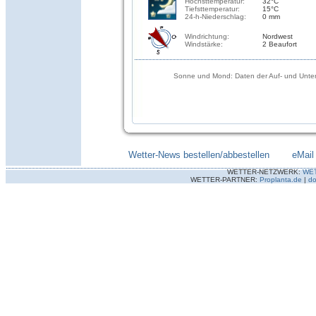
Höchsttemperatur:
32°C
Tiefsttemperatur:
15°C
24-h-Niederschlag:
0 mm
Windrichtung:
Nordwest
Windstärke:
2 Beaufort
Sonne und Mond: Daten der Auf- und Unter
Wetter-News bestellen/abbestellen
--------
eMail
WETTER-NETZWERK:
WE
WETTER-PARTNER:
Proplanta.de
|
do