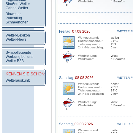
Windstärke:
4 Beaufort
Straßen-Wetter
Cabrio-Wetter
Biowetter
Pollenflug
Schneehöhen
Freitag,
07.08.2026
WETTER F
Wetter-Lexikon
Wetterzustand:
wolkig
Wetter-News
Höchsttemperatur:
21°C
Tiefsttemperatur:
11°C
24-h-Niederschlag:
0 mm
Symbollegende
Windrichtung:
West
Werbung bei uns
Windstärke:
5 Beaufort
Wetter B2B
KENNEN SIE SCHON:
Samstag,
08.08.2026
WETTER F
Wetterauskunft
Wetterzustand:
heiter
Höchsttemperatur:
23°C
Tiefsttemperatur:
14°C
24-h-Niederschlag:
0 mm
Windrichtung:
West
Windstärke:
4 Beaufort
Sonntag,
09.08.2026
WETTER F
Wetterzustand:
heiter