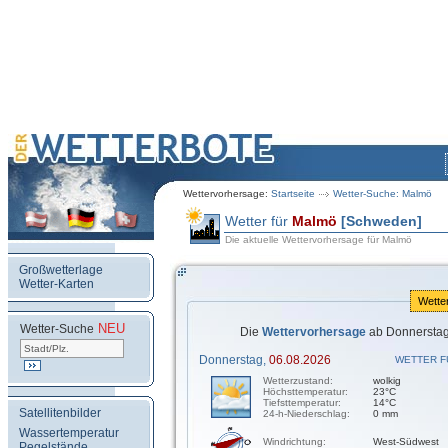
Wettervorhersage:
Startseite
Wetter-Suche: Malmö
Wetter für
Malmö
[Schweden]
Die aktuelle Wettervorhersage für Malmö
Großwetterlage
Wetter-Karten
Wette
NEU
.
Wetter-Suche
Die
Wettervorhersage
ab Donnerstag
Donnerstag,
06.08.2026
WETTER F
Wetterzustand:
wolkig
Höchsttemperatur:
23°C
Tiefsttemperatur:
14°C
Satellitenbilder
24-h-Niederschlag:
0 mm
Wassertemperatur
Windrichtung:
West-Südwest
Pegelstände