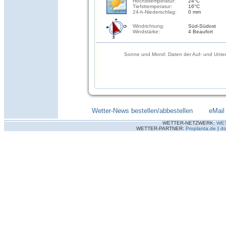
Höchsttemperatur:
24°C
Tiefsttemperatur:
16°C
24-h-Niederschlag:
0 mm
Windrichtung:
Süd-Südost
Windstärke:
4 Beaufort
Sonne und Mond: Daten der Auf- und Unter
Wetter-News bestellen/abbestellen
--------
eMail
WETTER-NETZWERK:
WE
WETTER-PARTNER:
Proplanta.de
|
do