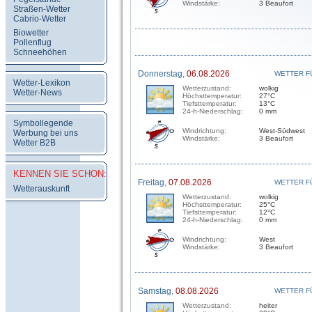
Windstärke:
3 Beaufort
Straßen-Wetter
Cabrio-Wetter
Biowetter
Pollenflug
Schneehöhen
Donnerstag,
06.08.2026
WETTER F
Wetter-Lexikon
Wetterzustand:
wolkig
Wetter-News
Höchsttemperatur:
27°C
Tiefsttemperatur:
13°C
24-h-Niederschlag:
0 mm
Symbollegende
Windrichtung:
West-Südwest
Werbung bei uns
Windstärke:
3 Beaufort
Wetter B2B
KENNEN SIE SCHON:
Freitag,
07.08.2026
WETTER F
Wetterauskunft
Wetterzustand:
wolkig
Höchsttemperatur:
25°C
Tiefsttemperatur:
12°C
24-h-Niederschlag:
0 mm
Windrichtung:
West
Windstärke:
3 Beaufort
Samstag,
08.08.2026
WETTER F
Wetterzustand:
heiter