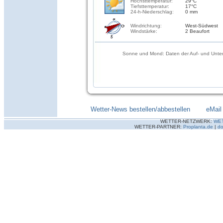
Höchsttemperatur:
29°C
Tiefsttemperatur:
17°C
24-h-Niederschlag:
0 mm
Windrichtung:
West-Südwest
Windstärke:
2 Beaufort
Sonne und Mond: Daten der Auf- und Unter
Wetter-News bestellen/abbestellen
--------
eMail
WETTER-NETZWERK:
WE
WETTER-PARTNER:
Proplanta.de
|
do