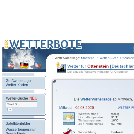
Wettervorhersage:
Startseite
Wetter-Suche: Ottenstei
Wetter für
Ottenstein
[Deutschla
Die aktuelle Wettervorhersage für Ottenstein
Großwetterlage
Wetter-Karten
NEU
.
Wetter-Suche
Die
Wettervorhersage
ab Mittwoch, 
Mittwoch,
05.08.2026
WETTER F
Wetterzustand:
wolkig
Höchsttemperatur:
31°C
Tiefsttemperatur:
16°C
Satellitenbilder
24-h-Niederschlag:
0.7 mm
Wassertemperatur
Windrichtung:
Südwest
Pegelstände