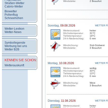
Windstärke:
2 Beaufort
Straßen-Wetter
Cabrio-Wetter
Biowetter
Pollenflug
Schneehöhen
Sonntag,
09.08.2026
WETTER F
Wetter-Lexikon
Wetterzustand:
heiter
Wetter-News
Höchsttemperatur:
31°C
Tiefsttemperatur:
19°C
24-h-Niederschlag:
0 mm
Symbollegende
Windrichtung:
Süd-Südwest
Werbung bei uns
Windstärke:
3 Beaufort
Wetter B2B
KENNEN SIE SCHON:
Montag,
10.08.2026
WETTER F
Wetterauskunft
Wetterzustand:
wolkig
Höchsttemperatur:
33°C
Tiefsttemperatur:
13°C
24-h-Niederschlag:
0 mm
Windrichtung:
West
Windstärke:
3 Beaufort
Dienstag,
11.08.2026
WETTER F
Wetterzustand:
heiter