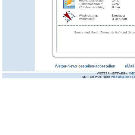
Höchsttemperatur:
24°C
Tiefsttemperatur:
10°C
24-h-Niederschlag:
0 mm
Windrichtung:
Nordwest
Windstärke:
3 Beaufort
Sonne und Mond: Daten der Auf- und Unter
Wetter-News bestellen/abbestellen
--------
eMail
WETTER-NETZWERK:
WE
WETTER-PARTNER:
Proplanta.de
|
do