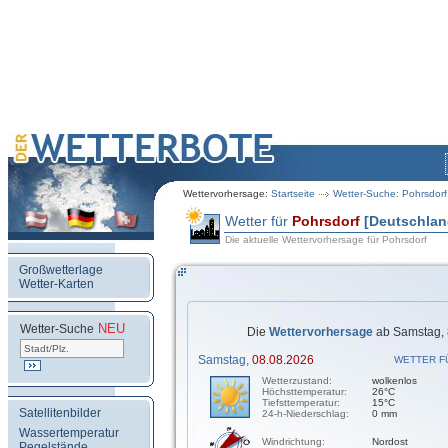
Wettervorhersage:
Startseite
Wetter-Suche: Pohrsdorf
Wetter für
Pohrsdorf
[Deutschlan
Die aktuelle Wettervorhersage für Pohrsdorf
Großwetterlage
Wetter-Karten
NEU
.
Wetter-Suche
Die
Wettervorhersage
ab Samstag, 
Samstag,
08.08.2026
WETTER F
Wetterzustand:
wolkenlos
Höchsttemperatur:
26°C
Tiefsttemperatur:
15°C
Satellitenbilder
24-h-Niederschlag:
0 mm
Wassertemperatur
Windrichtung:
Nordost
Pegelstände