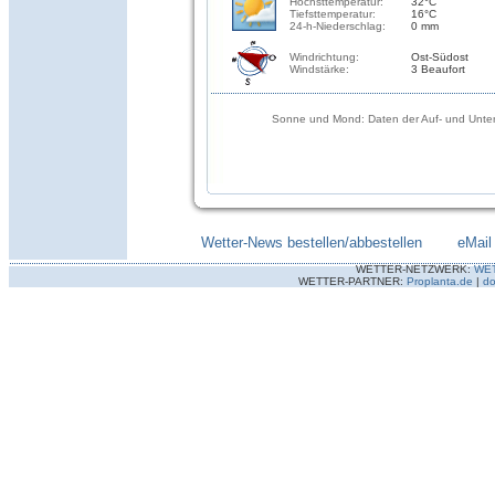
Höchsttemperatur:
32°C
Tiefsttemperatur:
16°C
24-h-Niederschlag:
0 mm
Windrichtung:
Ost-Südost
Windstärke:
3 Beaufort
Sonne und Mond: Daten der Auf- und Unter
Wetter-News bestellen/abbestellen
--------
eMail
WETTER-NETZWERK:
WE
WETTER-PARTNER:
Proplanta.de
|
do