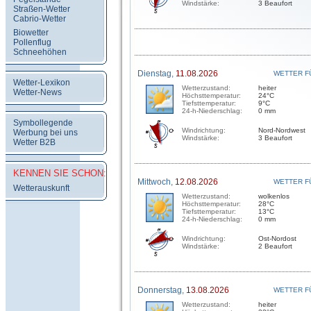
Windstärke:
3 Beaufort
Straßen-Wetter
Cabrio-Wetter
Biowetter
Pollenflug
Schneehöhen
Dienstag,
11.08.2026
WETTER F
Wetter-Lexikon
Wetterzustand:
heiter
Wetter-News
Höchsttemperatur:
24°C
Tiefsttemperatur:
9°C
24-h-Niederschlag:
0 mm
Symbollegende
Windrichtung:
Nord-Nordwest
Werbung bei uns
Windstärke:
3 Beaufort
Wetter B2B
KENNEN SIE SCHON:
Mittwoch,
12.08.2026
WETTER F
Wetterauskunft
Wetterzustand:
wolkenlos
Höchsttemperatur:
28°C
Tiefsttemperatur:
13°C
24-h-Niederschlag:
0 mm
Windrichtung:
Ost-Nordost
Windstärke:
2 Beaufort
Donnerstag,
13.08.2026
WETTER F
Wetterzustand:
heiter