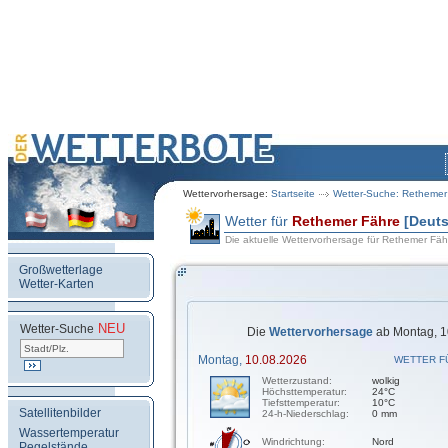
Wettervorhersage:
Startseite
Wetter-Suche: Rethemer
Wetter für
Rethemer Fähre
[Deut
Die aktuelle Wettervorhersage für Rethemer Fäh
Großwetterlage
Wetter-Karten
NEU
.
Wetter-Suche
Die
Wettervorhersage
ab Montag, 1
Montag,
10.08.2026
WETTER F
Wetterzustand:
wolkig
Höchsttemperatur:
24°C
Tiefsttemperatur:
10°C
Satellitenbilder
24-h-Niederschlag:
0 mm
Wassertemperatur
Windrichtung:
Nord
Pegelstände