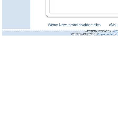
Wetter-News bestellen/abbestellen
--------
eMail
WETTER-NETZWERK:
WE
WETTER-PARTNER:
Proplanta.de
|
do