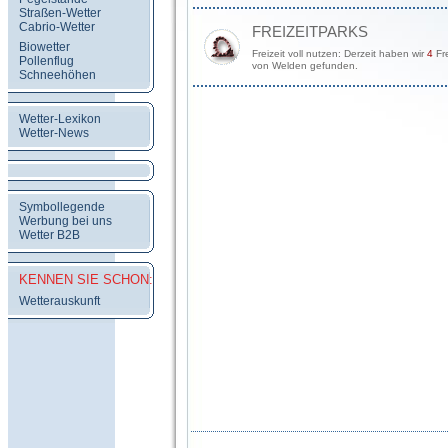
Straßen-Wetter
Cabrio-Wetter
FREIZEITPARKS
Biowetter
Freizeit voll nutzen: Derzeit haben wir
4
Fre
Pollenflug
von Welden gefunden.
Schneehöhen
Wetter-Lexikon
Wetter-News
Symbollegende
Werbung bei uns
Wetter B2B
KENNEN SIE SCHON:
Wetterauskunft