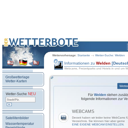
Wettervorhersage:
Startseite
Wetter-Suche: Welden
Informationen zu
Welden
[Deutsc
Webcams, Freizeitparks und Hotels in und um 
Großwetterlage
Wetter-Karten
Wette
NEU
.
Wetter-Suche
Für
Welden
stehen zusätz
folgende Informationen zur Ve
WEBCAMS
Satellitenbilder
Derzeit haben wir leider keine WebCams f
Verzeichnis. Sie können hier aber gerne
Wassertemperatur
EINE EIGENE WEBCAM EINSTELLEN.
Pegelstände