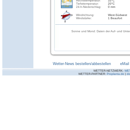
Höchsttemperatur:
33°C
Tiefsttemperatur:
20°C
24-h-Niederschlag:
0 mm
Windrichtung:
West-Südwest
Windstärke:
1 Beaufort
Sonne und Mond: Daten der Auf- und Unter
Wetter-News bestellen/abbestellen
--------
eMail
WETTER-NETZWERK:
WE
WETTER-PARTNER:
Proplanta.de
|
do