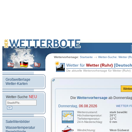
Wettervorhersage:
Startseite
Wetter-Suche: Wetter (R
Wetter für
Wetter (Ruhr)
[Deutsch
Die aktuelle Wettervorhersage für Wetter (Ruhr)
Großwetterlage
Wetter-Karten
Wette
NEU
.
Wetter-Suche
Die
Wettervorhersage
ab Donnerstag,
Donnerstag,
06.08.2026
WETTER F
Wetterzustand:
stark bewölkt
Höchsttemperatur:
26°C
Tiefsttemperatur:
12°C
Satellitenbilder
24-h-Niederschlag:
0 mm
Wassertemperatur
Windrichtung:
West-Südwest
Pegelstände