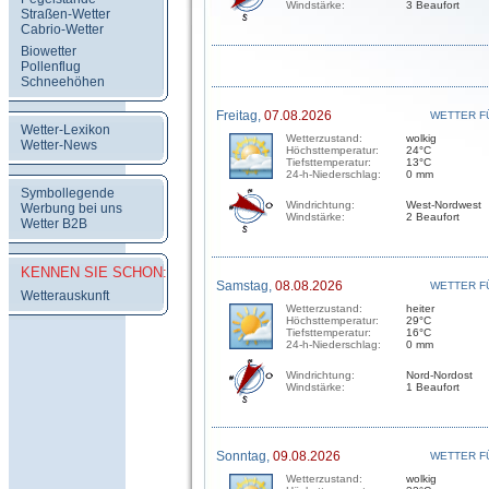
Windstärke:
3 Beaufort
Straßen-Wetter
Cabrio-Wetter
Biowetter
Pollenflug
Schneehöhen
Freitag,
07.08.2026
WETTER F
Wetter-Lexikon
Wetterzustand:
wolkig
Wetter-News
Höchsttemperatur:
24°C
Tiefsttemperatur:
13°C
24-h-Niederschlag:
0 mm
Symbollegende
Windrichtung:
West-Nordwest
Werbung bei uns
Windstärke:
2 Beaufort
Wetter B2B
KENNEN SIE SCHON:
Samstag,
08.08.2026
WETTER F
Wetterauskunft
Wetterzustand:
heiter
Höchsttemperatur:
29°C
Tiefsttemperatur:
16°C
24-h-Niederschlag:
0 mm
Windrichtung:
Nord-Nordost
Windstärke:
1 Beaufort
Sonntag,
09.08.2026
WETTER F
Wetterzustand:
wolkig