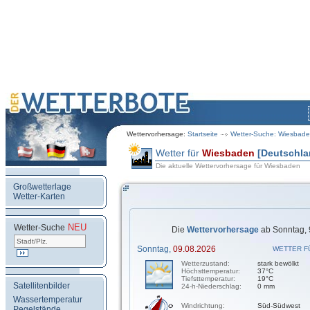
Wettervorhersage:
Startseite
Wetter-Suche: Wiesbad
Wetter für
Wiesbaden
[Deutschla
Die aktuelle Wettervorhersage für Wiesbaden
Großwetterlage
Wetter-Karten
NEU
.
Wetter-Suche
Die
Wettervorhersage
ab Sonntag, 
Sonntag,
09.08.2026
WETTER F
Wetterzustand:
stark bewölkt
Höchsttemperatur:
37°C
Tiefsttemperatur:
19°C
Satellitenbilder
24-h-Niederschlag:
0 mm
Wassertemperatur
Windrichtung:
Süd-Südwest
Pegelstände