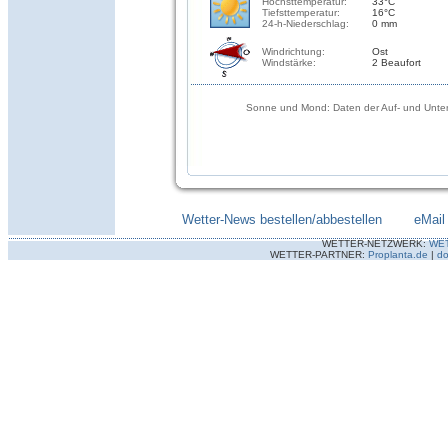
Höchsttemperatur:
33°C
Tiefsttemperatur:
16°C
24-h-Niederschlag:
0 mm
Windrichtung:
Ost
Windstärke:
2 Beaufort
Sonne und Mond: Daten der Auf- und Unter
Wetter-News bestellen/abbestellen
--------
eMail
WETTER-NETZWERK:
WE
WETTER-PARTNER:
Proplanta.de
|
do