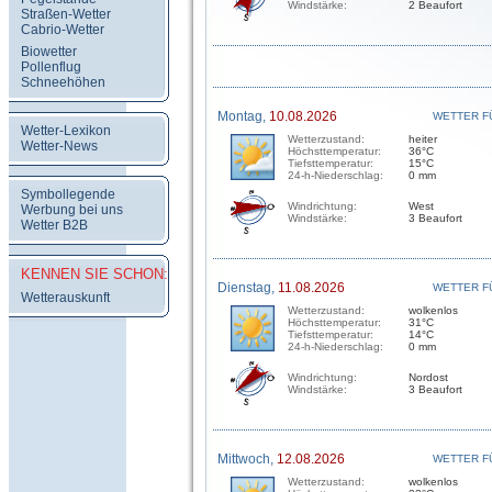
Windstärke:
2 Beaufort
Straßen-Wetter
Cabrio-Wetter
Biowetter
Pollenflug
Schneehöhen
Montag,
10.08.2026
WETTER F
Wetter-Lexikon
Wetterzustand:
heiter
Wetter-News
Höchsttemperatur:
36°C
Tiefsttemperatur:
15°C
24-h-Niederschlag:
0 mm
Symbollegende
Windrichtung:
West
Werbung bei uns
Windstärke:
3 Beaufort
Wetter B2B
KENNEN SIE SCHON:
Dienstag,
11.08.2026
WETTER F
Wetterauskunft
Wetterzustand:
wolkenlos
Höchsttemperatur:
31°C
Tiefsttemperatur:
14°C
24-h-Niederschlag:
0 mm
Windrichtung:
Nordost
Windstärke:
3 Beaufort
Mittwoch,
12.08.2026
WETTER F
Wetterzustand:
wolkenlos