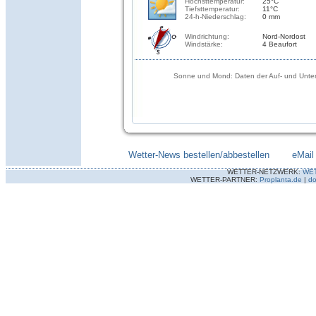
Höchsttemperatur:
25°C
Tiefsttemperatur:
11°C
24-h-Niederschlag:
0 mm
Windrichtung:
Nord-Nordost
Windstärke:
4 Beaufort
Sonne und Mond: Daten der Auf- und Unter
Wetter-News bestellen/abbestellen
--------
eMail
WETTER-NETZWERK:
WE
WETTER-PARTNER:
Proplanta.de
|
do