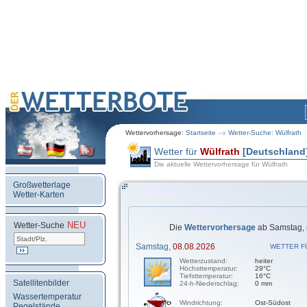
Wettervorhersage:
Startseite
Wetter-Suche: Wülfrath
Wetter für
Wülfrath
[Deutschland
Die aktuelle Wettervorhersage für Wülfrath
Großwetterlage
Wetter-Karten
NEU
.
Wetter-Suche
Die
Wettervorhersage
ab Samstag, 
Samstag,
08.08.2026
WETTER F
Wetterzustand:
heiter
Höchsttemperatur:
29°C
Tiefsttemperatur:
16°C
Satellitenbilder
24-h-Niederschlag:
0 mm
Wassertemperatur
Windrichtung:
Ost-Südost
Pegelstände