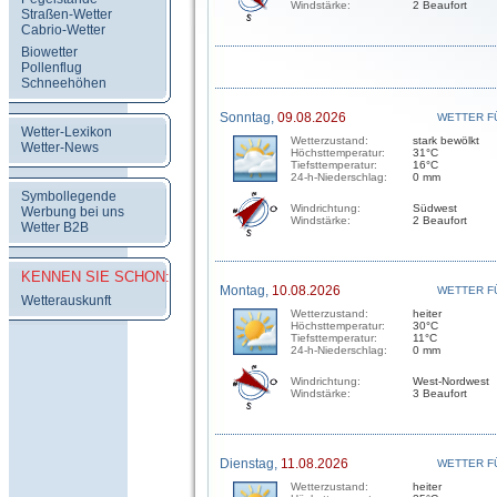
Windstärke:
2 Beaufort
Straßen-Wetter
Cabrio-Wetter
Biowetter
Pollenflug
Schneehöhen
Sonntag,
09.08.2026
WETTER F
Wetter-Lexikon
Wetterzustand:
stark bewölkt
Wetter-News
Höchsttemperatur:
31°C
Tiefsttemperatur:
16°C
24-h-Niederschlag:
0 mm
Symbollegende
Windrichtung:
Südwest
Werbung bei uns
Windstärke:
2 Beaufort
Wetter B2B
KENNEN SIE SCHON:
Montag,
10.08.2026
WETTER F
Wetterauskunft
Wetterzustand:
heiter
Höchsttemperatur:
30°C
Tiefsttemperatur:
11°C
24-h-Niederschlag:
0 mm
Windrichtung:
West-Nordwest
Windstärke:
3 Beaufort
Dienstag,
11.08.2026
WETTER F
Wetterzustand:
heiter