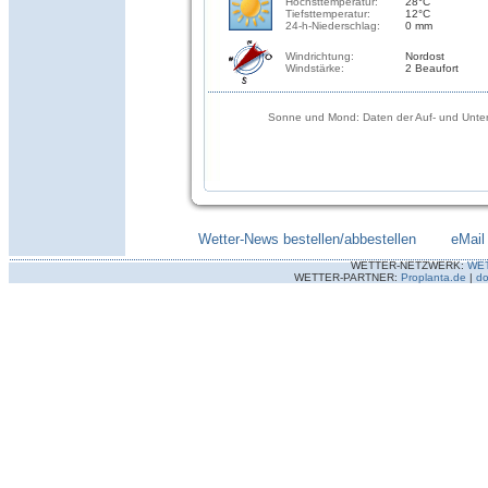
Höchsttemperatur:
28°C
Tiefsttemperatur:
12°C
24-h-Niederschlag:
0 mm
Windrichtung:
Nordost
Windstärke:
2 Beaufort
Sonne und Mond: Daten der Auf- und Unter
Wetter-News bestellen/abbestellen
--------
eMail
WETTER-NETZWERK:
WE
WETTER-PARTNER:
Proplanta.de
|
do