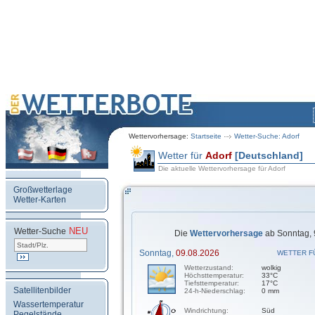
Wettervorhersage:
Startseite
Wetter-Suche: Adorf
Wetter für
Adorf
[Deutschland]
Die aktuelle Wettervorhersage für Adorf
Großwetterlage
Wetter-Karten
NEU
.
Wetter-Suche
Die
Wettervorhersage
ab Sonntag, 
Sonntag,
09.08.2026
WETTER F
Wetterzustand:
wolkig
Höchsttemperatur:
33°C
Tiefsttemperatur:
17°C
Satellitenbilder
24-h-Niederschlag:
0 mm
Wassertemperatur
Windrichtung:
Süd
Pegelstände