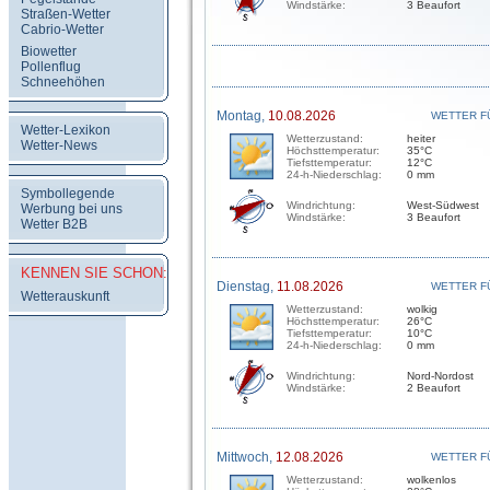
Windstärke:
3 Beaufort
Straßen-Wetter
Cabrio-Wetter
Biowetter
Pollenflug
Schneehöhen
Montag,
10.08.2026
WETTER F
Wetter-Lexikon
Wetterzustand:
heiter
Wetter-News
Höchsttemperatur:
35°C
Tiefsttemperatur:
12°C
24-h-Niederschlag:
0 mm
Symbollegende
Windrichtung:
West-Südwest
Werbung bei uns
Windstärke:
3 Beaufort
Wetter B2B
KENNEN SIE SCHON:
Dienstag,
11.08.2026
WETTER F
Wetterauskunft
Wetterzustand:
wolkig
Höchsttemperatur:
26°C
Tiefsttemperatur:
10°C
24-h-Niederschlag:
0 mm
Windrichtung:
Nord-Nordost
Windstärke:
2 Beaufort
Mittwoch,
12.08.2026
WETTER F
Wetterzustand:
wolkenlos