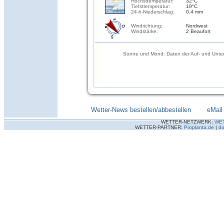
Höchsttemperatur:
32°C
Tiefsttemperatur:
19°C
24-h-Niederschlag:
0.4 mm
Windrichtung:
Nordwest
Windstärke:
2 Beaufort
Sonne und Mond: Daten der Auf- und Unter
Wetter-News bestellen/abbestellen
--------
eMail
WETTER-NETZWERK:
WE
WETTER-PARTNER:
Proplanta.de
|
do