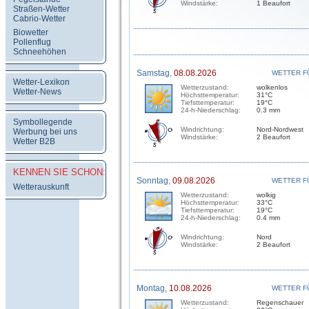
Windstärke:
1 Beaufort
Straßen-Wetter
Cabrio-Wetter
Biowetter
Pollenflug
Schneehöhen
Samstag,
08.08.2026
WETTER F
Wetter-Lexikon
Wetterzustand:
wolkenlos
Wetter-News
Höchsttemperatur:
31°C
Tiefsttemperatur:
19°C
24-h-Niederschlag:
0.3 mm
Symbollegende
Windrichtung:
Nord-Nordwest
Werbung bei uns
Windstärke:
2 Beaufort
Wetter B2B
KENNEN SIE SCHON:
Sonntag,
09.08.2026
WETTER F
Wetterauskunft
Wetterzustand:
wolkig
Höchsttemperatur:
33°C
Tiefsttemperatur:
19°C
24-h-Niederschlag:
0.4 mm
Windrichtung:
Nord
Windstärke:
2 Beaufort
Montag,
10.08.2026
WETTER F
Wetterzustand:
Regenschauer