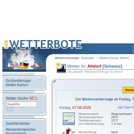
Wettervorhersage:
Startseite
Wetter-Suche: Altdorf
Wetter für
Altdorf
[Schweiz]
Die aktuelle Wettervorhersage für Altdorf
Großwetterlage
Wetter-Karten
Wette
NEU
.
Wetter-Suche
Die
Wettervorhersage
ab Freitag, 
Freitag,
07.08.2026
WETTER F
Wetterzustand:
Regenschauer
Höchsttemperatur:
26°C
Tiefsttemperatur:
15°C
Satellitenbilder
24-h-Niederschlag:
1.3 mm
Wassertemperatur
Windrichtung:
Nord
Pegelstände