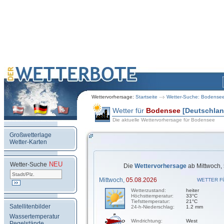
Wettervorhersage:
Startseite
Wetter-Suche: Bodense
Wetter für
Bodensee
[Deutschlan
Die aktuelle Wettervorhersage für Bodensee
Großwetterlage
Wetter-Karten
NEU
.
Wetter-Suche
Die
Wettervorhersage
ab Mittwoch, 
Mittwoch,
05.08.2026
WETTER F
Wetterzustand:
heiter
Höchsttemperatur:
33°C
Tiefsttemperatur:
21°C
Satellitenbilder
24-h-Niederschlag:
1.2 mm
Wassertemperatur
Windrichtung:
West
Pegelstände