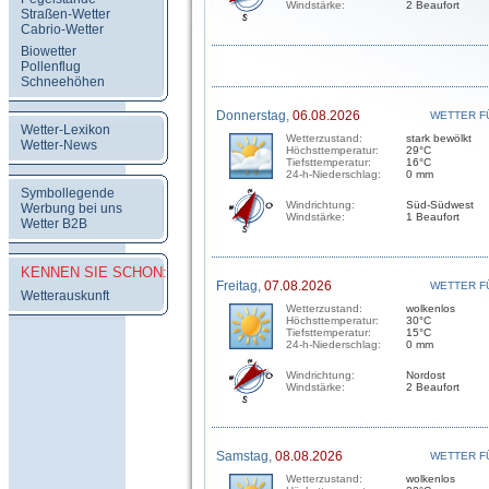
Windstärke:
2 Beaufort
Straßen-Wetter
Cabrio-Wetter
Biowetter
Pollenflug
Schneehöhen
Donnerstag,
06.08.2026
WETTER F
Wetter-Lexikon
Wetterzustand:
stark bewölkt
Wetter-News
Höchsttemperatur:
29°C
Tiefsttemperatur:
16°C
24-h-Niederschlag:
0 mm
Symbollegende
Windrichtung:
Süd-Südwest
Werbung bei uns
Windstärke:
1 Beaufort
Wetter B2B
KENNEN SIE SCHON:
Freitag,
07.08.2026
WETTER F
Wetterauskunft
Wetterzustand:
wolkenlos
Höchsttemperatur:
30°C
Tiefsttemperatur:
15°C
24-h-Niederschlag:
0 mm
Windrichtung:
Nordost
Windstärke:
2 Beaufort
Samstag,
08.08.2026
WETTER F
Wetterzustand:
wolkenlos