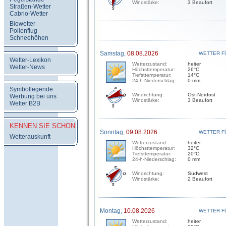
Windstärke:
3 Beaufort
Straßen-Wetter
Cabrio-Wetter
Biowetter
Pollenflug
Schneehöhen
Samstag,
08.08.2026
WETTER F
Wetter-Lexikon
Wetterzustand:
heiter
Wetter-News
Höchsttemperatur:
26°C
Tiefsttemperatur:
14°C
24-h-Niederschlag:
0 mm
Symbollegende
Windrichtung:
Ost-Nordost
Werbung bei uns
Windstärke:
3 Beaufort
Wetter B2B
KENNEN SIE SCHON:
Sonntag,
09.08.2026
WETTER F
Wetterauskunft
Wetterzustand:
heiter
Höchsttemperatur:
32°C
Tiefsttemperatur:
20°C
24-h-Niederschlag:
0 mm
Windrichtung:
Südwest
Windstärke:
2 Beaufort
Montag,
10.08.2026
WETTER F
Wetterzustand:
heiter