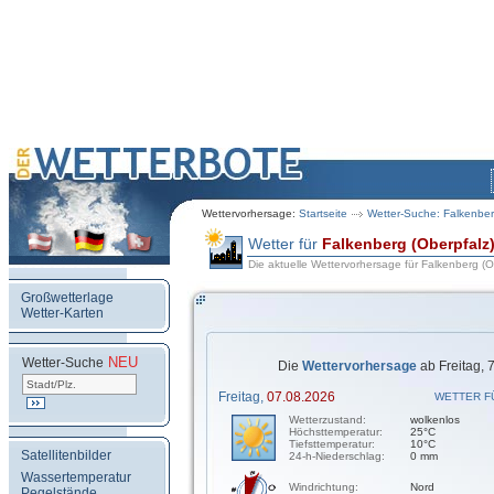
Wettervorhersage:
Startseite
Wetter-Suche: Falkenber
Wetter für
Falkenberg (Oberpfalz
Die aktuelle Wettervorhersage für Falkenberg (O
Großwetterlage
Wetter-Karten
NEU
.
Wetter-Suche
Die
Wettervorhersage
ab Freitag, 
Freitag,
07.08.2026
WETTER F
Wetterzustand:
wolkenlos
Höchsttemperatur:
25°C
Tiefsttemperatur:
10°C
Satellitenbilder
24-h-Niederschlag:
0 mm
Wassertemperatur
Windrichtung:
Nord
Pegelstände