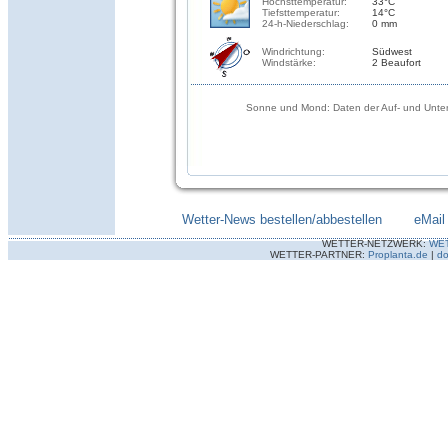
Höchsttemperatur:
33°C
Tiefsttemperatur:
14°C
24-h-Niederschlag:
0 mm
Windrichtung:
Südwest
Windstärke:
2 Beaufort
Sonne und Mond: Daten der Auf- und Unter
Wetter-News bestellen/abbestellen
--------
eMail
WETTER-NETZWERK:
WE
WETTER-PARTNER:
Proplanta.de
|
do