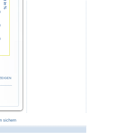
0
0
0
ZEIGEN
n sichern