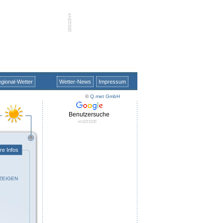
gional-Wetter
Wetter-News
Impressum
©
Q.met GmbH
Benutzersuche
re Infos
ZEIGEN