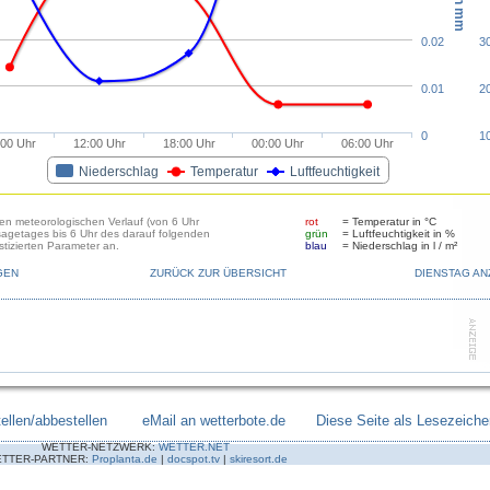
0.02
3
0.01
2
0
1
:00 Uhr
12:00 Uhr
18:00 Uhr
00:00 Uhr
06:00 Uhr
Niederschlag
Temperatur
Luftfeuchtigkeit
den meteorologischen Verlauf (von 6 Uhr
rot
= Temperatur in °C
sagetages bis 6 Uhr des darauf folgenden
grün
= Luftfeuchtigkeit in %
tizierten Parameter an.
blau
= Niederschlag in l / m²
GEN
ZURÜCK ZUR ÜBERSICHT
DIENSTAG AN
ellen/abbestellen
--------
eMail an wetterbote.de
-------
Diese Seite als Lesezeiche
WETTER-NETZWERK:
WETTER.NET
TTER-PARTNER:
Proplanta.de
|
docspot.tv
|
skiresort.de