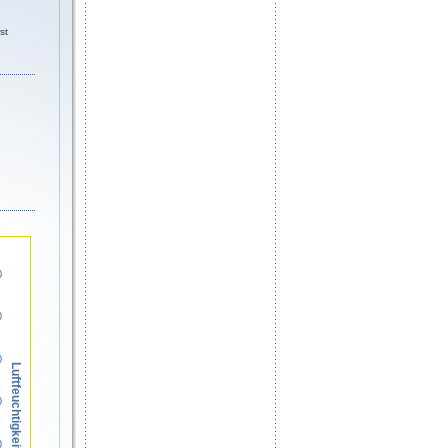
st
0
0
0
Luftfeuchtigkeit in %
0
0