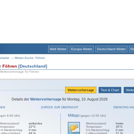
Welt-Wetter
Europa-Wetter
Deutschland-Wetter
Re
artseite
Wetter-Suche: Föhren
ür
Föhren
[Deutschland]
 Wettervorhersage für Föhren
Wettervorhersage
Text & Chart
Weite
Details der
Wettervorhersage
für Montag, 10. August 2026
GEN
ZURÜCK ZUR ÜBERSICHT
DIENSTAG AN
Mittags
egen 6:00 Uhr)
(gegen 12:00 Uhr)
Wetterzustand:
wolkenlos
Wetterzustand:
heiter
Temperatur:
22°C
Temperatur:
35°C
3-h-Niederschlag:
0 mm
3-h-Niederschlag:
0 mm
Luftfeuchtigkeit:
49 %
Luftfeuchtigkeit:
21 %