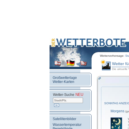
Wettervorhersage:
St
Wetter f
Die aktuelle
Großwetterlage
Wetter-Karten
NEU
.
Wetter-Suche
SONNTAG ANZEI
Morgens
(g
Satellitenbilder
Wassertemperatur
Pegelstände