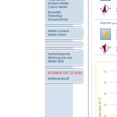
Straßen-Wetter
Cabrio-Wetter
Biowetter
Pollenflug
Schneehöhen
Abends
(ge
Wetter-Lexikon
Wetter-News
Symbollegende
Werbung bei uns
Wetter B2B
50
KENNEN SIE SCHON:
Wetterauskunft
45
40
Temperatur in °C
35
30