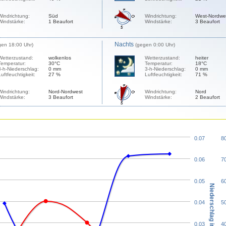
Windrichtung:
Süd
Windrichtung:
West-Nordwe
Windstärke:
1 Beaufort
Windstärke:
3 Beaufort
Nachts
gen 18:00 Uhr)
(gegen 0:00 Uhr)
Wetterzustand:
wolkenlos
Wetterzustand:
heiter
Temperatur:
30°C
Temperatur:
18°C
3-h-Niederschlag:
0 mm
3-h-Niederschlag:
0 mm
Luftfeuchtigkeit:
27 %
Luftfeuchtigkeit:
71 %
Windrichtung:
Nord-Nordwest
Windrichtung:
Nord
Windstärke:
3 Beaufort
Windstärke:
2 Beaufort
0.07
8
0.06
7
0.05
6
Niederschlag in mm
0.04
5
0.03
4