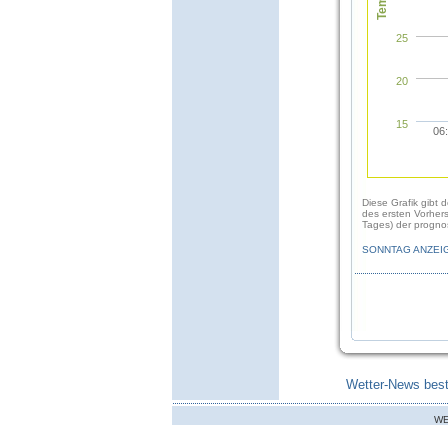
25
20
15
06
Diese Grafik gibt 
des ersten Vorher
Tages) der prognos
SONNTAG ANZEI
Wetter-News best
WE