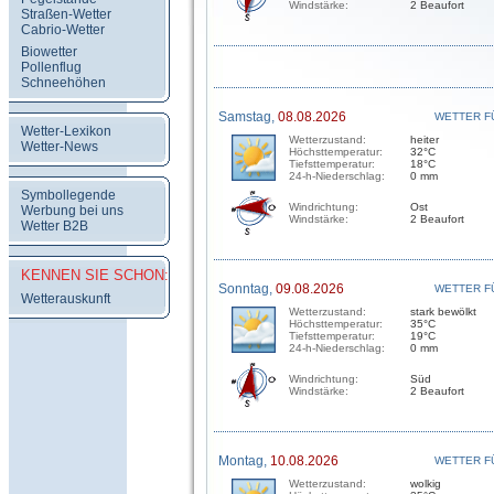
Windstärke:
2 Beaufort
Straßen-Wetter
Cabrio-Wetter
Biowetter
Pollenflug
Schneehöhen
Samstag,
08.08.2026
WETTER F
Wetter-Lexikon
Wetterzustand:
heiter
Wetter-News
Höchsttemperatur:
32°C
Tiefsttemperatur:
18°C
24-h-Niederschlag:
0 mm
Symbollegende
Windrichtung:
Ost
Werbung bei uns
Windstärke:
2 Beaufort
Wetter B2B
KENNEN SIE SCHON:
Sonntag,
09.08.2026
WETTER F
Wetterauskunft
Wetterzustand:
stark bewölkt
Höchsttemperatur:
35°C
Tiefsttemperatur:
19°C
24-h-Niederschlag:
0 mm
Windrichtung:
Süd
Windstärke:
2 Beaufort
Montag,
10.08.2026
WETTER F
Wetterzustand:
wolkig