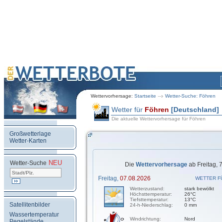
Wettervorhersage:
Startseite
Wetter-Suche: Föhren
Wetter für
Föhren
[Deutschland]
Die aktuelle Wettervorhersage für Föhren
Großwetterlage
Wetter-Karten
NEU
.
Wetter-Suche
Die
Wettervorhersage
ab Freitag, 
Freitag,
07.08.2026
WETTER F
Wetterzustand:
stark bewölkt
Höchsttemperatur:
26°C
Tiefsttemperatur:
13°C
Satellitenbilder
24-h-Niederschlag:
0 mm
Wassertemperatur
Windrichtung:
Nord
Pegelstände