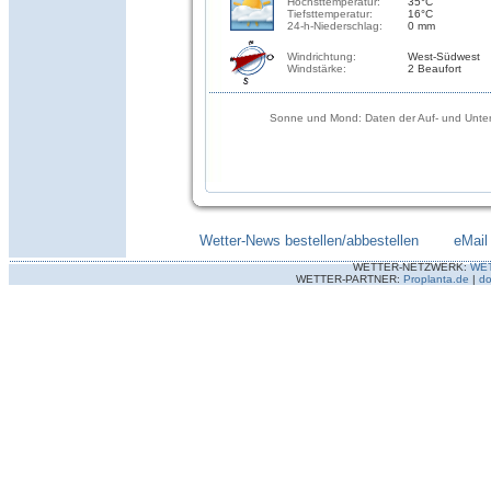
Höchsttemperatur:
35°C
Tiefsttemperatur:
16°C
24-h-Niederschlag:
0 mm
Windrichtung:
West-Südwest
Windstärke:
2 Beaufort
Sonne und Mond: Daten der Auf- und Unter
Wetter-News bestellen/abbestellen
--------
eMail
WETTER-NETZWERK:
WE
WETTER-PARTNER:
Proplanta.de
|
do