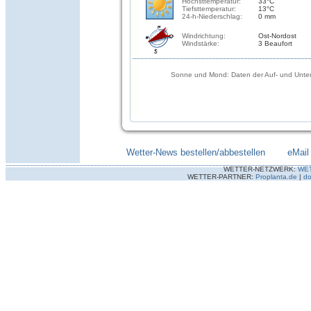
Höchsttemperatur:
33°C
Tiefsttemperatur:
13°C
24-h-Niederschlag:
0 mm
Windrichtung:
Ost-Nordost
Windstärke:
3 Beaufort
Sonne und Mond: Daten der Auf- und Unter
Wetter-News bestellen/abbestellen
--------
eMail
WETTER-NETZWERK:
WE
WETTER-PARTNER:
Proplanta.de
|
do