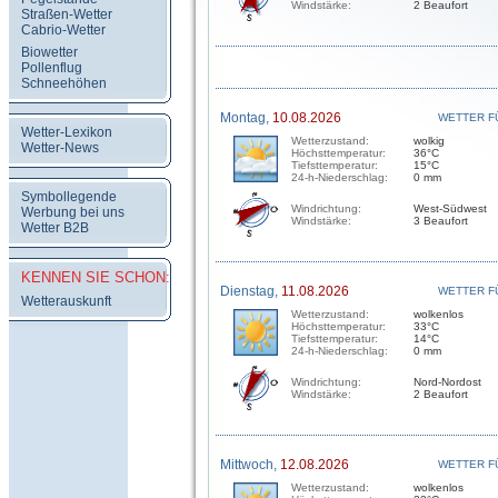
Windstärke:
2 Beaufort
Straßen-Wetter
Cabrio-Wetter
Biowetter
Pollenflug
Schneehöhen
Montag,
10.08.2026
WETTER F
Wetter-Lexikon
Wetterzustand:
wolkig
Wetter-News
Höchsttemperatur:
36°C
Tiefsttemperatur:
15°C
24-h-Niederschlag:
0 mm
Symbollegende
Windrichtung:
West-Südwest
Werbung bei uns
Windstärke:
3 Beaufort
Wetter B2B
KENNEN SIE SCHON:
Dienstag,
11.08.2026
WETTER F
Wetterauskunft
Wetterzustand:
wolkenlos
Höchsttemperatur:
33°C
Tiefsttemperatur:
14°C
24-h-Niederschlag:
0 mm
Windrichtung:
Nord-Nordost
Windstärke:
2 Beaufort
Mittwoch,
12.08.2026
WETTER F
Wetterzustand:
wolkenlos