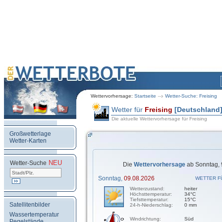
Wettervorhersage:
Startseite
Wetter-Suche: Freising
Wetter für
Freising
[Deutschland
Die aktuelle Wettervorhersage für Freising
Großwetterlage
Wetter-Karten
NEU
.
Wetter-Suche
Die
Wettervorhersage
ab Sonntag, 
Sonntag,
09.08.2026
WETTER F
Wetterzustand:
heiter
Höchsttemperatur:
34°C
Tiefsttemperatur:
15°C
Satellitenbilder
24-h-Niederschlag:
0 mm
Wassertemperatur
Windrichtung:
Süd
Pegelstände