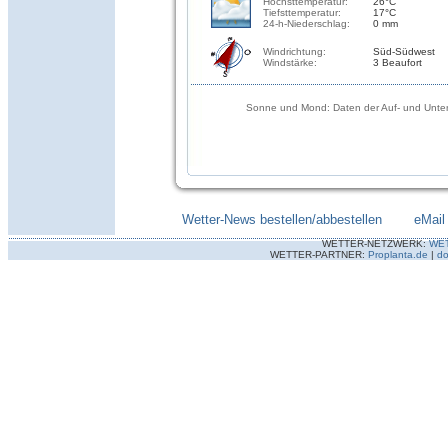
Höchsttemperatur:
26°C
Tiefsttemperatur:
17°C
24-h-Niederschlag:
0 mm
Windrichtung:
Süd-Südwest
Windstärke:
3 Beaufort
Sonne und Mond: Daten der Auf- und Unter
Wetter-News bestellen/abbestellen
--------
eMail
WETTER-NETZWERK:
WE
WETTER-PARTNER:
Proplanta.de
|
do