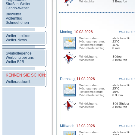
Windstärke:
3 Beaufort
Straßen-Wetter
Cabrio-Wetter
Biowetter
Pollenflug
Schneehöhen
Montag,
10.08.2026
WETTER F
Wetter-Lexikon
Wetterzustand:
stark bewölkt
Wetter-News
Höchsttemperatur:
23°C
Tiefsttemperatur:
11°C
24-h-Niederschlag:
0 mm
Symbollegende
Windrichtung:
Südost
Werbung bei uns
Windstärke:
2 Beaufort
Wetter B2B
KENNEN SIE SCHON:
Dienstag,
11.08.2026
WETTER F
Wetterauskunft
Wetterzustand:
stark bewölkt
Höchsttemperatur:
25°C
Tiefsttemperatur:
15°C
24-h-Niederschlag:
0.3 mm
Windrichtung:
Süd-Südost
Windstärke:
3 Beaufort
Mittwoch,
12.08.2026
WETTER F
Wetterzustand:
stark bewölkt