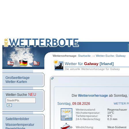
Wettervorhersage:
Startseite
Wetter-Suche: Galway
Wetter für
Galway
[Irland]
Die aktuelle Wettervorhersage für Galway
Großwetterlage
Wetter-Karten
NEU
.
Wetter-Suche
Die
Wettervorhersage
ab Sonntag, 
Sonntag,
09.08.2026
WETTER F
Wetterzustand:
Regenschauer
Höchsttemperatur:
19°C
Tiefsttemperatur:
9°C
Satellitenbilder
24-h-Niederschlag:
0.3 mm
Wassertemperatur
Windrichtung:
West-Südwest
Pegelstände