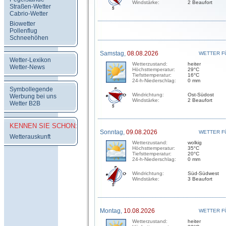
Windstärke:
2 Beaufort
Straßen-Wetter
Cabrio-Wetter
Biowetter
Pollenflug
Schneehöhen
Samstag,
08.08.2026
WETTER F
Wetter-Lexikon
Wetterzustand:
heiter
Wetter-News
Höchsttemperatur:
29°C
Tiefsttemperatur:
16°C
24-h-Niederschlag:
0 mm
Symbollegende
Windrichtung:
Ost-Südost
Werbung bei uns
Windstärke:
2 Beaufort
Wetter B2B
KENNEN SIE SCHON:
Sonntag,
09.08.2026
WETTER F
Wetterauskunft
Wetterzustand:
wolkig
Höchsttemperatur:
35°C
Tiefsttemperatur:
20°C
24-h-Niederschlag:
0 mm
Windrichtung:
Süd-Südwest
Windstärke:
3 Beaufort
Montag,
10.08.2026
WETTER F
Wetterzustand:
heiter