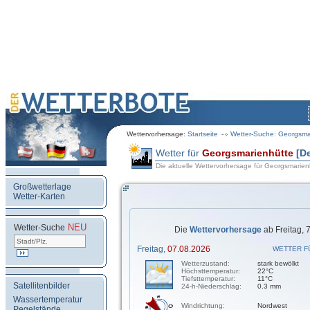
Wettervorhersage:
Startseite
Wetter-Suche: Georgsma
Wetter für
Georgsmarienhütte
[D
Die aktuelle Wettervorhersage für Georgsmarien
Großwetterlage
Wetter-Karten
NEU
.
Wetter-Suche
Die
Wettervorhersage
ab Freitag, 
Freitag,
07.08.2026
WETTER F
Wetterzustand:
stark bewölkt
Höchsttemperatur:
22°C
Tiefsttemperatur:
11°C
Satellitenbilder
24-h-Niederschlag:
0.3 mm
Wassertemperatur
Windrichtung:
Nordwest
Pegelstände