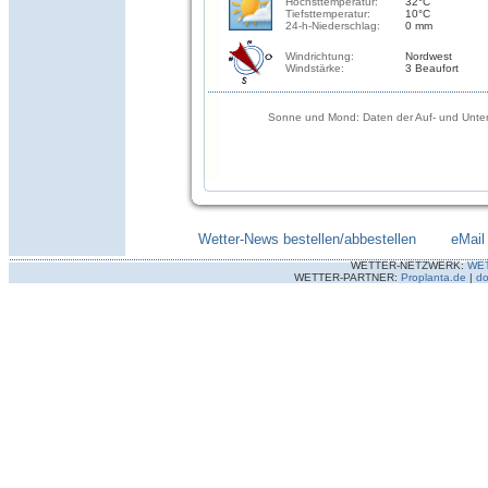
Höchsttemperatur:
32°C
Tiefsttemperatur:
10°C
24-h-Niederschlag:
0 mm
Windrichtung:
Nordwest
Windstärke:
3 Beaufort
Sonne und Mond: Daten der Auf- und Unter
Wetter-News bestellen/abbestellen
--------
eMail
WETTER-NETZWERK:
WE
WETTER-PARTNER:
Proplanta.de
|
do