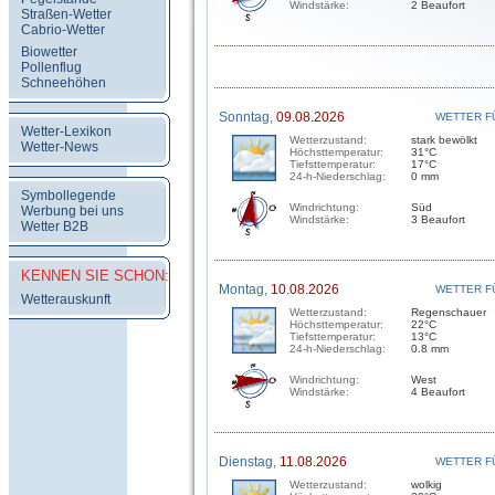
Windstärke:
2 Beaufort
Straßen-Wetter
Cabrio-Wetter
Biowetter
Pollenflug
Schneehöhen
Sonntag,
09.08.2026
WETTER F
Wetter-Lexikon
Wetterzustand:
stark bewölkt
Wetter-News
Höchsttemperatur:
31°C
Tiefsttemperatur:
17°C
24-h-Niederschlag:
0 mm
Symbollegende
Windrichtung:
Süd
Werbung bei uns
Windstärke:
3 Beaufort
Wetter B2B
KENNEN SIE SCHON:
Montag,
10.08.2026
WETTER F
Wetterauskunft
Wetterzustand:
Regenschauer
Höchsttemperatur:
22°C
Tiefsttemperatur:
13°C
24-h-Niederschlag:
0.8 mm
Windrichtung:
West
Windstärke:
4 Beaufort
Dienstag,
11.08.2026
WETTER F
Wetterzustand:
wolkig