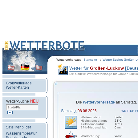
Wettervorhersage:
Startseite
Wetter-Suche: Großen-
Wetter für
Großen-Luckow
[Deut
Die aktuelle Wettervorhersage für Großen-Luck
Großwetterlage
Wetter-Karten
NEU
.
Wetter-Suche
Die
Wettervorhersage
ab Samstag, 
Samstag,
08.08.2026
WETTER F
Wetterzustand:
heiter
Höchsttemperatur:
23°C
Tiefsttemperatur:
13°C
Satellitenbilder
24-h-Niederschlag:
0 mm
Wassertemperatur
Windrichtung:
West
Pegelstände