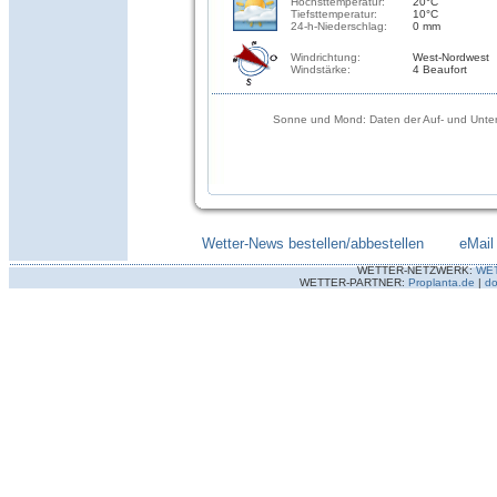
Höchsttemperatur:
20°C
Tiefsttemperatur:
10°C
24-h-Niederschlag:
0 mm
Windrichtung:
West-Nordwest
Windstärke:
4 Beaufort
Sonne und Mond: Daten der Auf- und Unter
Wetter-News bestellen/abbestellen
--------
eMail
WETTER-NETZWERK:
WE
WETTER-PARTNER:
Proplanta.de
|
do