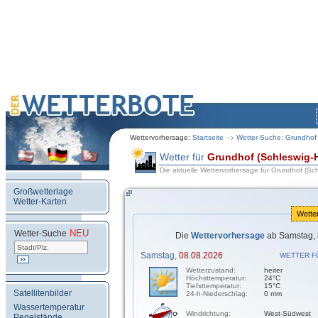
Wettervorhersage:
Startseite
Wetter-Suche: Grundhof 
Wetter für
Grundhof (Schleswig-H
Die aktuelle Wettervorhersage für Grundhof (Sch
Großwetterlage
Wetter-Karten
Wette
NEU
.
Wetter-Suche
Die
Wettervorhersage
ab Samstag, 
Samstag,
08.08.2026
WETTER F
Wetterzustand:
heiter
Höchsttemperatur:
24°C
Tiefsttemperatur:
15°C
Satellitenbilder
24-h-Niederschlag:
0 mm
Wassertemperatur
Windrichtung:
West-Südwest
Pegelstände