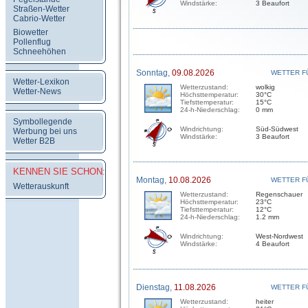
Windstärke:
3 Beaufort
Straßen-Wetter
Cabrio-Wetter
Biowetter
Pollenflug
Schneehöhen
Sonntag,
09.08.2026
WETTER F
Wetter-Lexikon
Wetterzustand:
wolkig
Wetter-News
Höchsttemperatur:
30°C
Tiefsttemperatur:
15°C
24-h-Niederschlag:
0 mm
Symbollegende
Windrichtung:
Süd-Südwest
Werbung bei uns
Windstärke:
3 Beaufort
Wetter B2B
KENNEN SIE SCHON:
Montag,
10.08.2026
WETTER F
Wetterauskunft
Wetterzustand:
Regenschauer
Höchsttemperatur:
23°C
Tiefsttemperatur:
12°C
24-h-Niederschlag:
1.2 mm
Windrichtung:
West-Nordwest
Windstärke:
4 Beaufort
Dienstag,
11.08.2026
WETTER F
Wetterzustand:
heiter