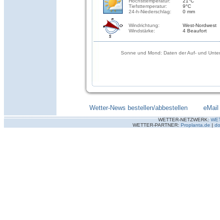
Höchsttemperatur:
21°C
Tiefsttemperatur:
9°C
24-h-Niederschlag:
0 mm
Windrichtung:
West-Nordwest
Windstärke:
4 Beaufort
Sonne und Mond: Daten der Auf- und Unter
Wetter-News bestellen/abbestellen
--------
eMail
WETTER-NETZWERK:
WE
WETTER-PARTNER:
Proplanta.de
|
do