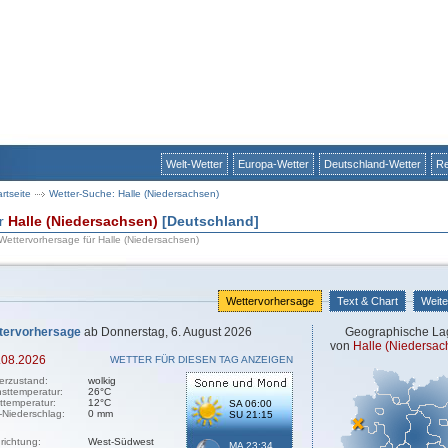
Welt-Wetter
Europa-Wetter
Deutschland-Wetter
Re
artseite
Wetter-Suche: Halle (Niedersachsen)
ür
Halle (Niedersachsen)
[Deutschland]
 Wettervorhersage für Halle (Niedersachsen)
Wettervorhersage
Text & Chart
Weite
tervorhersage
ab Donnerstag, 6. August 2026
Geographische La
von
Halle (Niedersac
.08.2026
WETTER FÜR DIESEN TAG ANZEIGEN
erzustand:
wolkig
sttemperatur:
26°C
sttemperatur:
12°C
SA 06:00
-Niederschlag:
0 mm
SU 21:15
richtung:
West-Südwest
MA 23:34