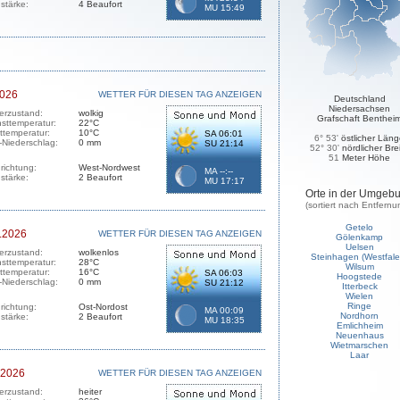
stärke:
4 Beaufort
MU 15:49
2026
WETTER FÜR DIESEN TAG ANZEIGEN
Deutschland
Niedersachsen
erzustand:
wolkig
Grafschaft Benthei
sttemperatur:
22°C
sttemperatur:
10°C
SA 06:01
6° 53'
östlicher Län
-Niederschlag:
0 mm
SU 21:14
52° 30'
nördlicher Bre
51
Meter Höhe
richtung:
West-Nordwest
MA --:--
stärke:
2 Beaufort
MU 17:17
Orte in der Umgeb
(sortiert nach Entfernu
Getelo
.2026
WETTER FÜR DIESEN TAG ANZEIGEN
Gölenkamp
Uelsen
erzustand:
wolkenlos
Steinhagen (Westfale
sttemperatur:
28°C
Wilsum
sttemperatur:
16°C
SA 06:03
Hoogstede
-Niederschlag:
0 mm
SU 21:12
Itterbeck
Wielen
Ringe
richtung:
Ost-Nordost
MA 00:09
Nordhorn
stärke:
2 Beaufort
MU 18:35
Emlichheim
Neuenhaus
Wietmarschen
Laar
.2026
WETTER FÜR DIESEN TAG ANZEIGEN
erzustand:
heiter