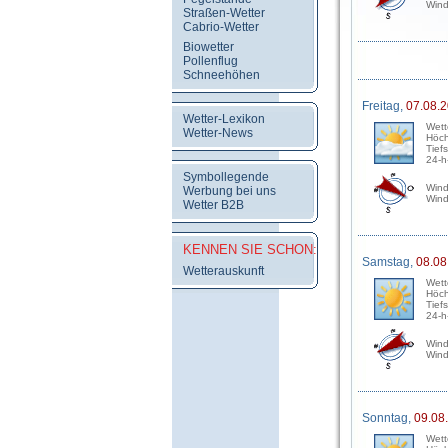
Wind
Straßen-Wetter
Cabrio-Wetter
Biowetter
Pollenflug
Schneehöhen
Freitag,
07.08.
Wetter-Lexikon
Wett
Wetter-News
Höch
Tief
24-h
Symbollegende
Wind
Werbung bei uns
Wind
Wetter B2B
KENNEN SIE SCHON:
Samstag,
08.08
Wetterauskunft
Wett
Höch
Tief
24-h
Wind
Wind
Sonntag,
09.08
Wett