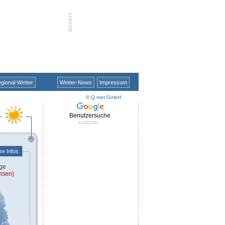
gional-Wetter
Wetter-News
Impressum
©
Q.met GmbH
Benutzersuche
re Infos
ge
hsen)