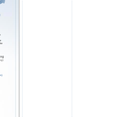
m
ge
ite
ung
ng):
n)