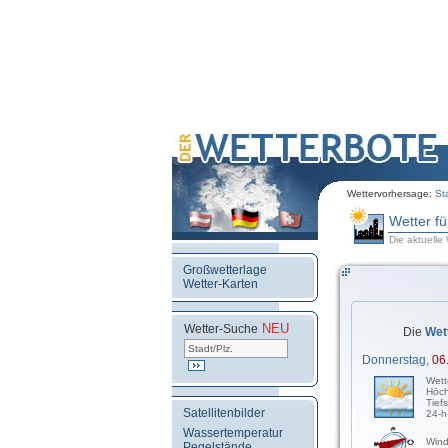
Wettervorhersage:
St
Wetter f
Die aktuelle
Großwetterlage
Wetter-Karten
NEU
.
Wetter-Suche
Die
Wet
Donnerstag,
06
Wett
Höch
Tief
Satellitenbilder
24-h
Wassertemperatur
Wind
Pegelstände