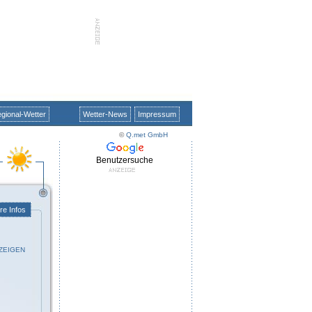
gional-Wetter
Wetter-News
Impressum
©
Q.met GmbH
Benutzersuche
re Infos
ZEIGEN