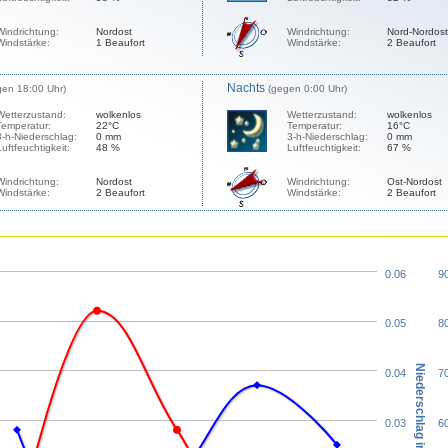
Windrichtung:
Nordost
Windrichtung:
Nord-Nordost
Windstärke:
1 Beaufort
Windstärke:
2 Beaufort
Nachts
gen 18:00 Uhr)
(gegen 0:00 Uhr)
Wetterzustand:
wolkenlos
Wetterzustand:
wolkenlos
Temperatur:
22°C
Temperatur:
16°C
3-h-Niederschlag:
0 mm
3-h-Niederschlag:
0 mm
Luftfeuchtigkeit:
48 %
Luftfeuchtigkeit:
67 %
Windrichtung:
Nordost
Windrichtung:
Ost-Nordost
Windstärke:
2 Beaufort
Windstärke:
2 Beaufort
0.06
9
0.05
8
Niederschlag in mm
0.04
7
0.03
6