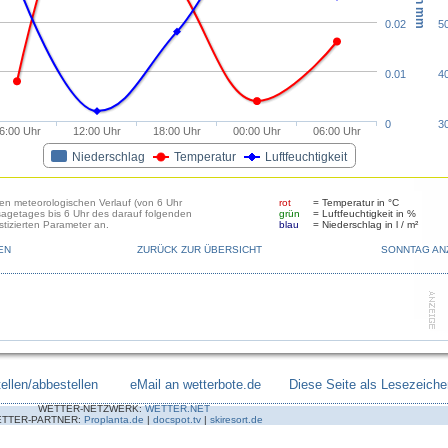
0.02
5
0.01
4
0
3
6:00 Uhr
12:00 Uhr
18:00 Uhr
00:00 Uhr
06:00 Uhr
Niederschlag
Temperatur
Luftfeuchtigkeit
den meteorologischen Verlauf (von 6 Uhr
rot
= Temperatur in °C
sagetages bis 6 Uhr des darauf folgenden
grün
= Luftfeuchtigkeit in %
tizierten Parameter an.
blau
= Niederschlag in l / m²
EN
ZURÜCK ZUR ÜBERSICHT
SONNTAG AN
ellen/abbestellen
--------
eMail an wetterbote.de
-------
Diese Seite als Lesezeiche
WETTER-NETZWERK:
WETTER.NET
TTER-PARTNER:
Proplanta.de
|
docspot.tv
|
skiresort.de