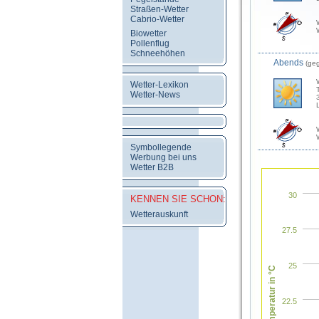
Straßen-Wetter
Cabrio-Wetter
Biowetter
Pollenflug
Schneehöhen
Abends
(ge
Wetter-Lexikon
Wetter-News
Symbollegende
Werbung bei uns
Wetter B2B
30
KENNEN SIE SCHON:
Wetterauskunft
27.5
25
Temperatur in °C
22.5