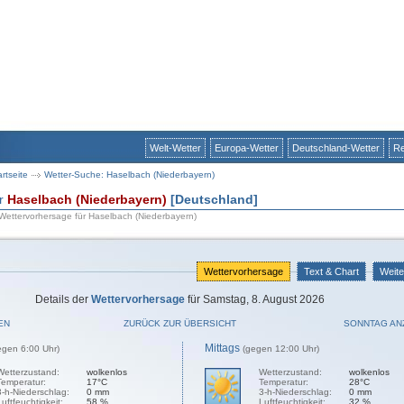
Welt-Wetter
Europa-Wetter
Deutschland-Wetter
Re
artseite
Wetter-Suche: Haselbach (Niederbayern)
ür
Haselbach (Niederbayern)
[Deutschland]
 Wettervorhersage für Haselbach (Niederbayern)
Wettervorhersage
Text & Chart
Weite
Details der
Wettervorhersage
für Samstag, 8. August 2026
EN
ZURÜCK ZUR ÜBERSICHT
SONNTAG AN
Mittags
egen 6:00 Uhr)
(gegen 12:00 Uhr)
Wetterzustand:
wolkenlos
Wetterzustand:
wolkenlos
Temperatur:
17°C
Temperatur:
28°C
3-h-Niederschlag:
0 mm
3-h-Niederschlag:
0 mm
Luftfeuchtigkeit:
58 %
Luftfeuchtigkeit:
32 %