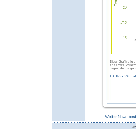
20
17.5
15
0
Diese Grafik gibt 
des ersten Vorher
Tages) der prognos
FREITAG ANZEIG
Wetter-News best
WE