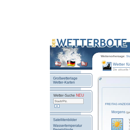
Wettervorhersage:
St
Wetter f
Die aktuelle
Großwetterlage
Wetter-Karten
NEU
.
Wetter-Suche
FREITAG ANZEIG
Morgens
(g
Satellitenbilder
Wassertemperatur
Pegelstände