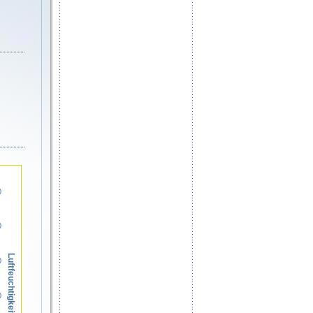
0
0
Luftfeuchtigkeit in %
0
0