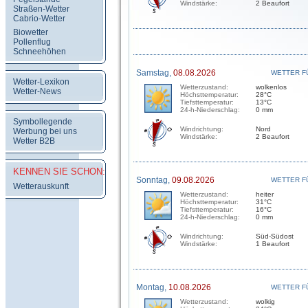
Windstärke:
2 Beaufort
Straßen-Wetter
Cabrio-Wetter
Biowetter
Pollenflug
Schneehöhen
Samstag,
08.08.2026
WETTER F
Wetter-Lexikon
Wetterzustand:
wolkenlos
Wetter-News
Höchsttemperatur:
28°C
Tiefsttemperatur:
13°C
24-h-Niederschlag:
0 mm
Symbollegende
Windrichtung:
Nord
Werbung bei uns
Windstärke:
2 Beaufort
Wetter B2B
KENNEN SIE SCHON:
Sonntag,
09.08.2026
WETTER F
Wetterauskunft
Wetterzustand:
heiter
Höchsttemperatur:
31°C
Tiefsttemperatur:
16°C
24-h-Niederschlag:
0 mm
Windrichtung:
Süd-Südost
Windstärke:
1 Beaufort
Montag,
10.08.2026
WETTER F
Wetterzustand:
wolkig