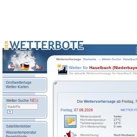
Wettervorhersage:
Startseite
Wetter-Suche: Haselbach
Wetter für
Haselbach (Niederbaye
Die aktuelle Wettervorhersage für Haselbach (N
Großwetterlage
Wetter-Karten
NEU
.
Wetter-Suche
Die
Wettervorhersage
ab Freitag, 
Freitag,
07.08.2026
WETTER F
Wetterzustand:
heiter
Höchsttemperatur:
27°C
Tiefsttemperatur:
12°C
Satellitenbilder
24-h-Niederschlag:
0 mm
Wassertemperatur
Windrichtung:
Nord-Nordwest
Pegelstände