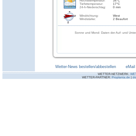
Höchsttemperatur:
34°C
Tiefsttemperatur:
17°C
24-h-Niederschlag:
0 mm
Windrichtung:
West
Windstärke:
2 Beaufort
Sonne und Mond: Daten der Auf- und Unter
Wetter-News bestellen/abbestellen
--------
eMail
WETTER-NETZWERK:
WE
WETTER-PARTNER:
Proplanta.de
|
do