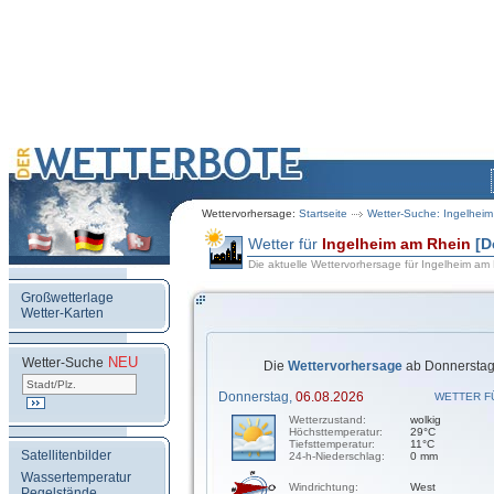
Wettervorhersage:
Startseite
Wetter-Suche: Ingelhei
Wetter für
Ingelheim am Rhein
[D
Die aktuelle Wettervorhersage für Ingelheim am
Großwetterlage
Wetter-Karten
NEU
.
Wetter-Suche
Die
Wettervorhersage
ab Donnerstag,
Donnerstag,
06.08.2026
WETTER F
Wetterzustand:
wolkig
Höchsttemperatur:
29°C
Tiefsttemperatur:
11°C
Satellitenbilder
24-h-Niederschlag:
0 mm
Wassertemperatur
Windrichtung:
West
Pegelstände