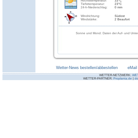
Höchsttemperatur:
33°C
Tiefsttemperatur:
23°C
24-h-Niederschlag:
0 mm
Windrichtung:
Südost
Windstärke:
2 Beaufort
Sonne und Mond: Daten der Auf- und Unter
Wetter-News bestellen/abbestellen
--------
eMail
WETTER-NETZWERK:
WE
WETTER-PARTNER:
Proplanta.de
|
do