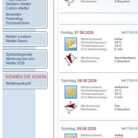
Windstärke:
3 Beaufort
Straßen-Wetter
Cabrio-Wetter
Biowetter
Pollenflug
Schneehöhen
Freitag,
07.08.2026
WETTER F
Wetter-Lexikon
Wetterzustand:
heiter
Wetter-News
Höchsttemperatur:
29°C
Tiefsttemperatur:
13°C
24-h-Niederschlag:
0 mm
Symbollegende
Windrichtung:
Nord-Nordwest
Werbung bei uns
Windstärke:
2 Beaufort
Wetter B2B
KENNEN SIE SCHON:
Samstag,
08.08.2026
WETTER F
Wetterauskunft
Wetterzustand:
wolkenlos
Höchsttemperatur:
31°C
Tiefsttemperatur:
16°C
24-h-Niederschlag:
0 mm
Windrichtung:
Ost
Windstärke:
2 Beaufort
Sonntag,
09.08.2026
WETTER F
Wetterzustand:
wolkig