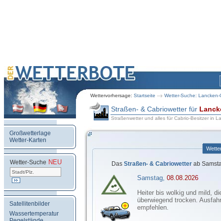
Wettervorhersage:
Startseite
Wetter-Suche: Lancken-G
Straßen- & Cabriowetter für
Lanck
Straßenwetter und alles für Cabrio-Besitzer in L
Großwetterlage
Wetter-Karten
Wette
NEU
.
Wetter-Suche
Das
Straßen- & Cabriowetter
ab Samsta
Samstag,
08.08.2026
Heiter bis wolkig und mild, di
überwiegend trocken. Ausfahr
Satellitenbilder
empfehlen.
Wassertemperatur
Pegelstände