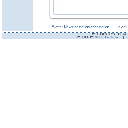
Wetter-News bestellen/abbestellen
--------
eMail
WETTER-NETZWERK:
WE
WETTER-PARTNER:
Proplanta.de
|
do