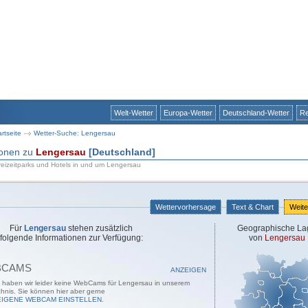
Welt-Wetter
Europa-Wetter
Deutschland-Wetter
Re
artseite
Wetter-Suche: Lengersau
ionen zu
Lengersau
[Deutschland]
eizeitparks und Hotels in und um Lengersau
Wettervorhersage
Text & Chart
Weite
Für
Lengersau
stehen zusätzlich
Geographische La
folgende Informationen zur Verfügung:
von
Lengersau
BCAMS
ANZEIGEN
t haben wir leider keine WebCams für Lengersau in unserem
chnis. Sie können hier aber gerne
EIGENE WEBCAM EINSTELLEN.