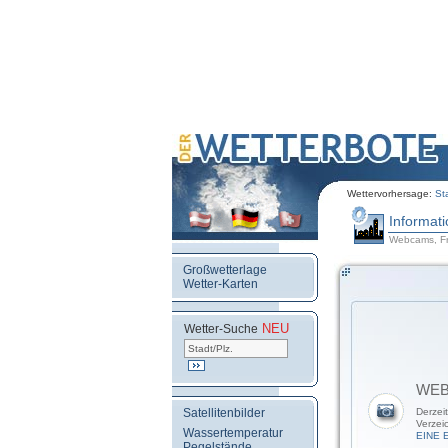
Wettervorhersage:
St
Informat
Webcams, Fr
Großwetterlage
Wetter-Karten
NEU
.
Wetter-Suche
WE
Satellitenbilder
Derzei
Verzei
Wassertemperatur
EINE 
Pegelstände