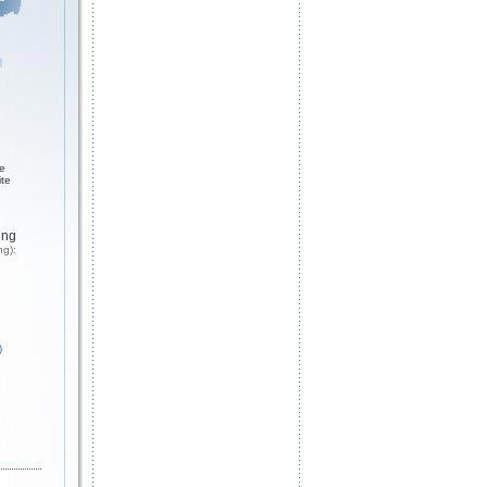
ge
ite
ung
ng):
)