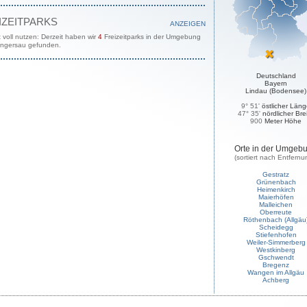
IZEITPARKS
ANZEIGEN
t voll nutzen: Derzeit haben wir
4
Freizeitparks in der Umgebung
ngersau gefunden.
Deutschland
Bayern
Lindau (Bodensee)
9° 51'
östlicher Län
47° 35'
nördlicher Bre
900
Meter Höhe
Orte in der Umgeb
(sortiert nach Entfernu
Gestratz
Grünenbach
Heimenkirch
Maierhöfen
Malleichen
Oberreute
Röthenbach (Allgäu
Scheidegg
Stiefenhofen
Weiler-Simmerberg
Westkinberg
Gschwendt
Bregenz
Wangen im Allgäu
Achberg