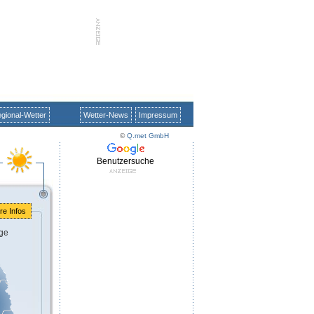
gional-Wetter
Wetter-News
Impressum
©
Q.met GmbH
Benutzersuche
re Infos
ge