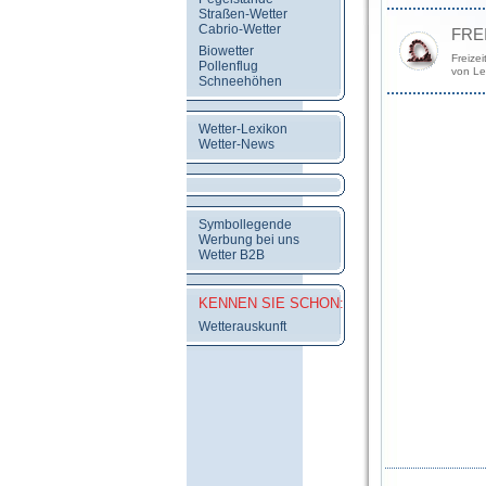
Straßen-Wetter
Cabrio-Wetter
FRE
Biowetter
Freizei
Pollenflug
von Le
Schneehöhen
Wetter-Lexikon
Wetter-News
Symbollegende
Werbung bei uns
Wetter B2B
KENNEN SIE SCHON:
Wetterauskunft