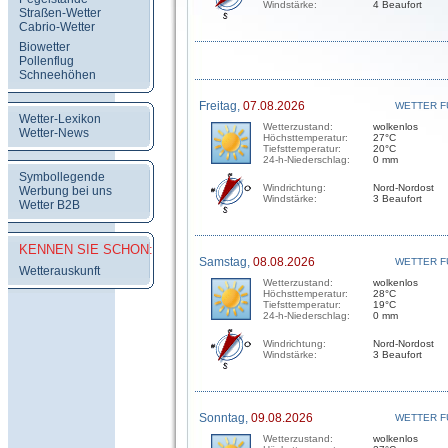
Windstärke:
4 Beaufort
Straßen-Wetter
Cabrio-Wetter
Biowetter
Pollenflug
Schneehöhen
Freitag,
07.08.2026
WETTER F
Wetter-Lexikon
Wetterzustand:
wolkenlos
Wetter-News
Höchsttemperatur:
27°C
Tiefsttemperatur:
20°C
24-h-Niederschlag:
0 mm
Symbollegende
Windrichtung:
Nord-Nordost
Werbung bei uns
Windstärke:
3 Beaufort
Wetter B2B
KENNEN SIE SCHON:
Samstag,
08.08.2026
WETTER F
Wetterauskunft
Wetterzustand:
wolkenlos
Höchsttemperatur:
28°C
Tiefsttemperatur:
19°C
24-h-Niederschlag:
0 mm
Windrichtung:
Nord-Nordost
Windstärke:
3 Beaufort
Sonntag,
09.08.2026
WETTER F
Wetterzustand:
wolkenlos