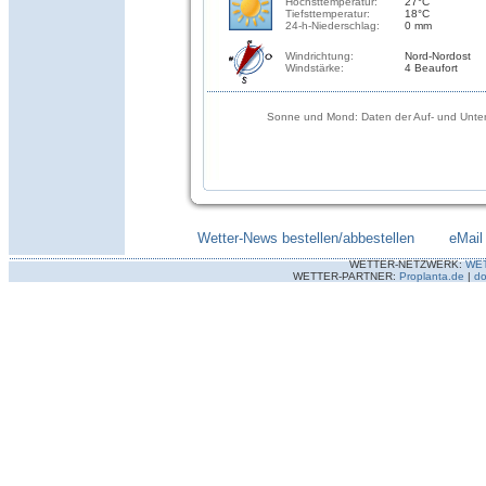
Höchsttemperatur:
27°C
Tiefsttemperatur:
18°C
24-h-Niederschlag:
0 mm
Windrichtung:
Nord-Nordost
Windstärke:
4 Beaufort
Sonne und Mond: Daten der Auf- und Unter
Wetter-News bestellen/abbestellen
--------
eMail
WETTER-NETZWERK:
WE
WETTER-PARTNER:
Proplanta.de
|
do