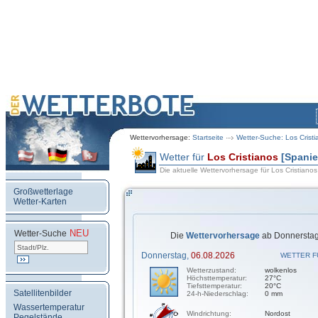
Wettervorhersage:
Startseite
Wetter-Suche: Los Cristi
Wetter für
Los Cristianos
[Spanie
Die aktuelle Wettervorhersage für Los Cristianos
Großwetterlage
Wetter-Karten
NEU
.
Wetter-Suche
Die
Wettervorhersage
ab Donnerstag
Donnerstag,
06.08.2026
WETTER F
Wetterzustand:
wolkenlos
Höchsttemperatur:
27°C
Tiefsttemperatur:
20°C
Satellitenbilder
24-h-Niederschlag:
0 mm
Wassertemperatur
Windrichtung:
Nordost
Pegelstände