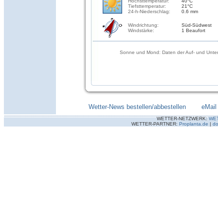
Höchsttemperatur:
40°C
Tiefsttemperatur:
21°C
24-h-Niederschlag:
0.6 mm
Windrichtung:
Süd-Südwest
Windstärke:
1 Beaufort
Sonne und Mond: Daten der Auf- und Unter
Wetter-News bestellen/abbestellen
--------
eMail
WETTER-NETZWERK:
WE
WETTER-PARTNER:
Proplanta.de
|
do