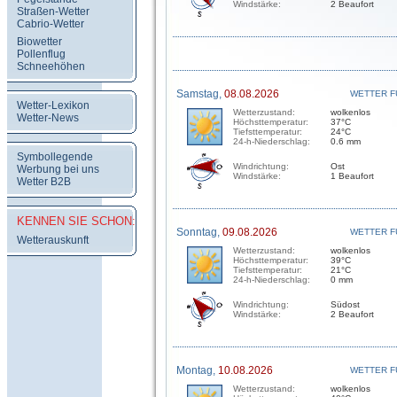
Windstärke:
2 Beaufort
Straßen-Wetter
Cabrio-Wetter
Biowetter
Pollenflug
Schneehöhen
Samstag,
08.08.2026
WETTER F
Wetter-Lexikon
Wetterzustand:
wolkenlos
Wetter-News
Höchsttemperatur:
37°C
Tiefsttemperatur:
24°C
24-h-Niederschlag:
0.6 mm
Symbollegende
Windrichtung:
Ost
Werbung bei uns
Windstärke:
1 Beaufort
Wetter B2B
KENNEN SIE SCHON:
Sonntag,
09.08.2026
WETTER F
Wetterauskunft
Wetterzustand:
wolkenlos
Höchsttemperatur:
39°C
Tiefsttemperatur:
21°C
24-h-Niederschlag:
0 mm
Windrichtung:
Südost
Windstärke:
2 Beaufort
Montag,
10.08.2026
WETTER F
Wetterzustand:
wolkenlos