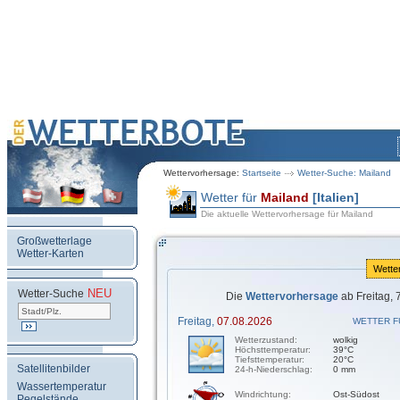
Wettervorhersage:
Startseite
Wetter-Suche: Mailand
Wetter für
Mailand
[Italien]
Die aktuelle Wettervorhersage für Mailand
Großwetterlage
Wetter-Karten
Wette
NEU
.
Wetter-Suche
Die
Wettervorhersage
ab Freitag, 
Freitag,
07.08.2026
WETTER F
Wetterzustand:
wolkig
Höchsttemperatur:
39°C
Tiefsttemperatur:
20°C
Satellitenbilder
24-h-Niederschlag:
0 mm
Wassertemperatur
Windrichtung:
Ost-Südost
Pegelstände