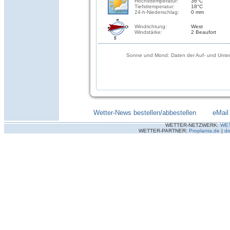
Höchsttemperatur:
36°C
Tiefsttemperatur:
18°C
24-h-Niederschlag:
0 mm
Windrichtung:
West
Windstärke:
2 Beaufort
Sonne und Mond: Daten der Auf- und Unter
Wetter-News bestellen/abbestellen
--------
eMail
WETTER-NETZWERK:
WE
WETTER-PARTNER:
Proplanta.de
|
do