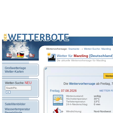
Wettervorhersage:
Startseite
Wetter-Suche: Marzling
Wetter für
Marzling
[Deutschland
Die aktuelle Wettervorhersage für Marzling
Großwetterlage
Wetter-Karten
Wette
NEU
.
Wetter-Suche
Die
Wettervorhersage
ab Freitag, 
Freitag,
07.08.2026
WETTER F
Wetterzustand:
wolkig
Höchsttemperatur:
30°C
Tiefsttemperatur:
13°C
Satellitenbilder
24-h-Niederschlag:
0 mm
Wassertemperatur
Windrichtung:
Nord-Nordwest
Pegelstände