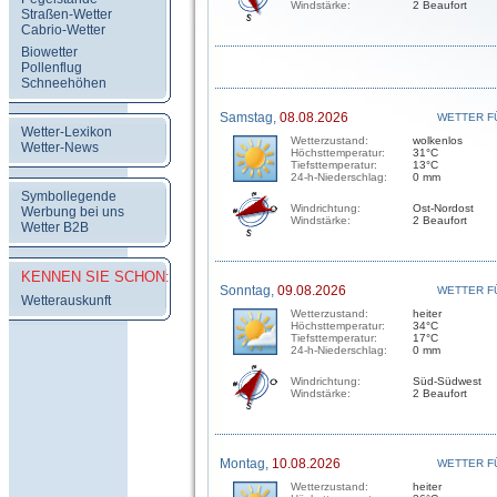
Windstärke:
2 Beaufort
Straßen-Wetter
Cabrio-Wetter
Biowetter
Pollenflug
Schneehöhen
Samstag,
08.08.2026
WETTER F
Wetter-Lexikon
Wetterzustand:
wolkenlos
Wetter-News
Höchsttemperatur:
31°C
Tiefsttemperatur:
13°C
24-h-Niederschlag:
0 mm
Symbollegende
Windrichtung:
Ost-Nordost
Werbung bei uns
Windstärke:
2 Beaufort
Wetter B2B
KENNEN SIE SCHON:
Sonntag,
09.08.2026
WETTER F
Wetterauskunft
Wetterzustand:
heiter
Höchsttemperatur:
34°C
Tiefsttemperatur:
17°C
24-h-Niederschlag:
0 mm
Windrichtung:
Süd-Südwest
Windstärke:
2 Beaufort
Montag,
10.08.2026
WETTER F
Wetterzustand:
heiter