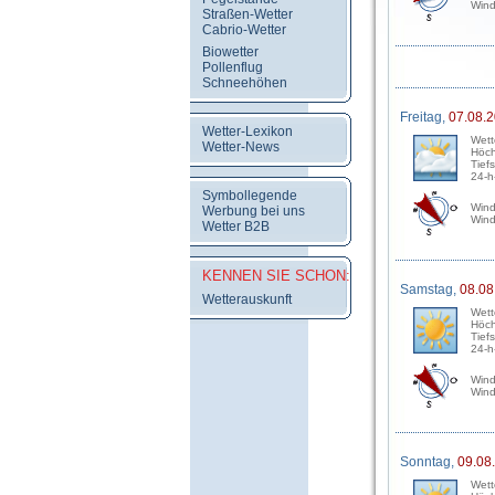
Wind
Straßen-Wetter
Cabrio-Wetter
Biowetter
Pollenflug
Schneehöhen
Freitag,
07.08.
Wetter-Lexikon
Wett
Wetter-News
Höch
Tief
24-h
Symbollegende
Wind
Werbung bei uns
Wind
Wetter B2B
KENNEN SIE SCHON:
Samstag,
08.08
Wetterauskunft
Wett
Höch
Tief
24-h
Wind
Wind
Sonntag,
09.08
Wett