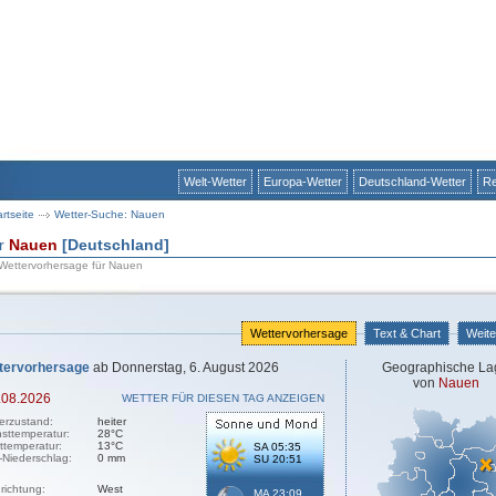
Welt-Wetter
Europa-Wetter
Deutschland-Wetter
Re
artseite
Wetter-Suche: Nauen
ür
Nauen
[Deutschland]
 Wettervorhersage für Nauen
Wettervorhersage
Text & Chart
Weite
tervorhersage
ab Donnerstag, 6. August 2026
Geographische La
von
Nauen
.08.2026
WETTER FÜR DIESEN TAG ANZEIGEN
erzustand:
heiter
sttemperatur:
28°C
sttemperatur:
13°C
SA 05:35
-Niederschlag:
0 mm
SU 20:51
richtung:
West
MA 23:09