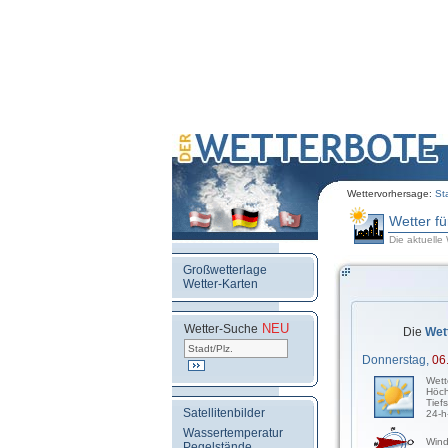
Wettervorhersage:
St
Wetter f
Die aktuelle
Großwetterlage
Wetter-Karten
NEU
.
Wetter-Suche
Die
Wet
Donnerstag,
06
Wett
Höch
Tief
Satellitenbilder
24-h
Wassertemperatur
Wind
Pegelstände