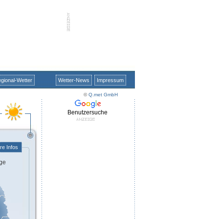
gional-Wetter
Wetter-News
Impressum
©
Q.met GmbH
Benutzersuche
re Infos
ge