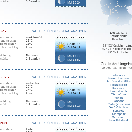
stärke:
3 Beaufort
MU 15:24
2026
WETTER FÜR DIESEN TAG ANZEIGEN
Deutschland
Brandenburg
erzustand:
stark bewölkt
Havelland
sttemperatur:
21°C
sttemperatur:
11°C
SA 05:37
13° 52'
östlicher Län
-Niederschlag:
0 mm
SU 20:49
52° 34'
nördlicher Bre
32
Meter Höhe
richtung:
Nordwest
MA 23:44
stärke:
2 Beaufort
MU 16:52
Orte in der Umgeb
(sortiert nach Entfernu
Falkensee
.2026
WETTER FÜR DIESEN TAG ANZEIGEN
Nauen-Lietzow
Schönwalde-Glien
erzustand:
wolkenlos
Hennigsdorf
sttemperatur:
26°C
Kremmen
sttemperatur:
14°C
SA 05:39
Leegebruch
-Niederschlag:
0 mm
SU 20:47
Oberkrämer
Velten
Fahrland
richtung:
Nordwest
MA --:--
Golm (Potsdam)
stärke:
1 Beaufort
MU 18:10
Groß Glienicke
Kartzow
Krampnitz
Marquardt
Neu Fahrland
.2026
WETTER FÜR DIESEN TAG ANZEIGEN
erzustand:
heiter