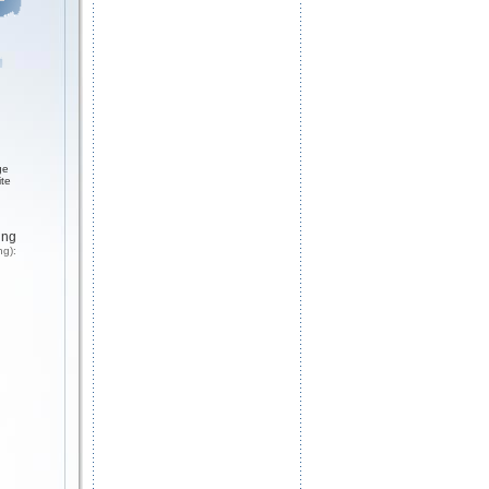
ge
ite
ung
ng):