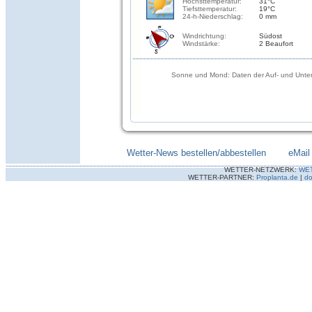
Höchsttemperatur:
31°C
Tiefsttemperatur:
19°C
24-h-Niederschlag:
0 mm
Windrichtung:
Südost
Windstärke:
2 Beaufort
Sonne und Mond: Daten der Auf- und Unter
Wetter-News bestellen/abbestellen
--------
eMail
WETTER-NETZWERK:
WE
WETTER-PARTNER:
Proplanta.de
|
do