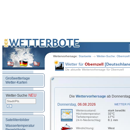
Wettervorhersage:
Startseite
Wetter-Suche: Obernzell
Wetter für
Obernzell
[Deutschlan
Die aktuelle Wettervorhersage für Obernzell
Großwetterlage
Wetter-Karten
NEU
.
Wetter-Suche
Die
Wettervorhersage
ab Donnerstag,
Donnerstag,
06.08.2026
WETTER F
Wetterzustand:
stark bewölkt
Höchsttemperatur:
32°C
Tiefsttemperatur:
17°C
Satellitenbilder
24-h-Niederschlag:
8.1 mm
Wassertemperatur
Windrichtung:
West
Pegelstände