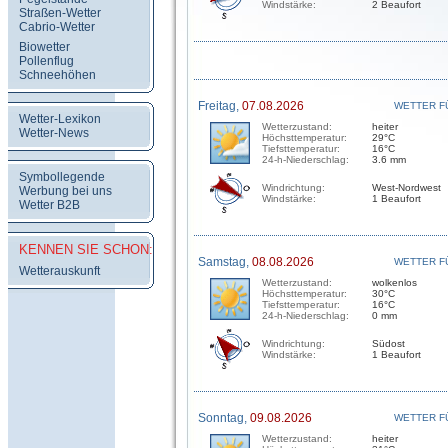
Windstärke:
2 Beaufort
Straßen-Wetter
Cabrio-Wetter
Biowetter
Pollenflug
Schneehöhen
Freitag,
07.08.2026
WETTER F
Wetter-Lexikon
Wetterzustand:
heiter
Wetter-News
Höchsttemperatur:
29°C
Tiefsttemperatur:
16°C
24-h-Niederschlag:
3.6 mm
Symbollegende
Windrichtung:
West-Nordwest
Werbung bei uns
Windstärke:
1 Beaufort
Wetter B2B
KENNEN SIE SCHON:
Samstag,
08.08.2026
WETTER F
Wetterauskunft
Wetterzustand:
wolkenlos
Höchsttemperatur:
30°C
Tiefsttemperatur:
16°C
24-h-Niederschlag:
0 mm
Windrichtung:
Südost
Windstärke:
1 Beaufort
Sonntag,
09.08.2026
WETTER F
Wetterzustand:
heiter