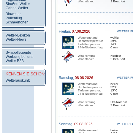
Windstärke:
2 Beaufort
Straßen-Wetter
Cabrio-Wetter
Biowetter
Pollenflug
Schneehöhen
Freitag,
07.08.2026
WETTER F
Wetter-Lexikon
Wetterzustand:
wolkig
Wetter-News
Höchsttemperatur:
29°C
Tiefsttemperatur:
14°C
24-h-Niederschlag:
0 mm
Symbollegende
Windrichtung:
Nordost
Werbung bei uns
Windstärke:
2 Beaufort
Wetter B2B
KENNEN SIE SCHON:
Samstag,
08.08.2026
WETTER F
Wetterauskunft
Wetterzustand:
heiter
Höchsttemperatur:
32°C
Tiefsttemperatur:
15°C
24-h-Niederschlag:
0 mm
Windrichtung:
Ost-Nordost
Windstärke:
2 Beaufort
Sonntag,
09.08.2026
WETTER F
Wetterzustand:
heiter