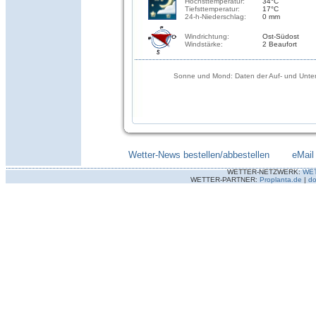
Höchsttemperatur:
34°C
Tiefsttemperatur:
17°C
24-h-Niederschlag:
0 mm
Windrichtung:
Ost-Südost
Windstärke:
2 Beaufort
Sonne und Mond: Daten der Auf- und Unter
Wetter-News bestellen/abbestellen
--------
eMail
WETTER-NETZWERK:
WE
WETTER-PARTNER:
Proplanta.de
|
do