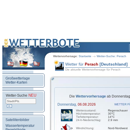
Wettervorhersage:
Startseite
Wetter-Suche: Perach
Wetter für
Perach
[Deutschland]
Die aktuelle Wettervorhersage für Perach
Großwetterlage
Wetter-Karten
NEU
.
Wetter-Suche
Die
Wettervorhersage
ab Donnerstag,
Donnerstag,
06.08.2026
WETTER F
Wetterzustand:
Regenschauer
Höchsttemperatur:
30°C
Tiefsttemperatur:
14°C
Satellitenbilder
24-h-Niederschlag:
2.9 mm
Wassertemperatur
Windrichtung:
Nord-Nordwest
Pegelstände