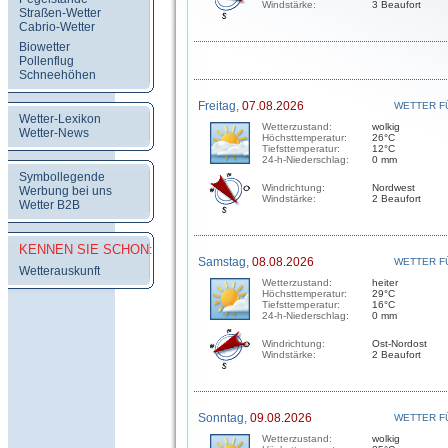
Windstärke:
3 Beaufort
Straßen-Wetter
Cabrio-Wetter
Biowetter
Pollenflug
Schneehöhen
Freitag,
07.08.2026
WETTER F
Wetter-Lexikon
Wetterzustand:
wolkig
Wetter-News
Höchsttemperatur:
26°C
Tiefsttemperatur:
12°C
24-h-Niederschlag:
0 mm
Symbollegende
Windrichtung:
Nordwest
Werbung bei uns
Windstärke:
2 Beaufort
Wetter B2B
KENNEN SIE SCHON:
Samstag,
08.08.2026
WETTER F
Wetterauskunft
Wetterzustand:
heiter
Höchsttemperatur:
29°C
Tiefsttemperatur:
16°C
24-h-Niederschlag:
0 mm
Windrichtung:
Ost-Nordost
Windstärke:
2 Beaufort
Sonntag,
09.08.2026
WETTER F
Wetterzustand:
wolkig