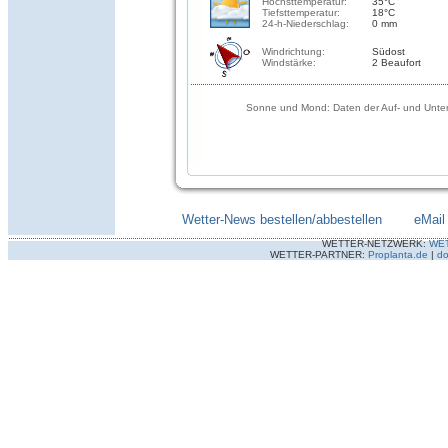
Höchsttemperatur:
35°C
Tiefsttemperatur:
18°C
24-h-Niederschlag:
0 mm
Windrichtung:
Südost
Windstärke:
2 Beaufort
Sonne und Mond: Daten der Auf- und Unter
Wetter-News bestellen/abbestellen
--------
eMail
WETTER-NETZWERK:
WE
WETTER-PARTNER:
Proplanta.de
|
do