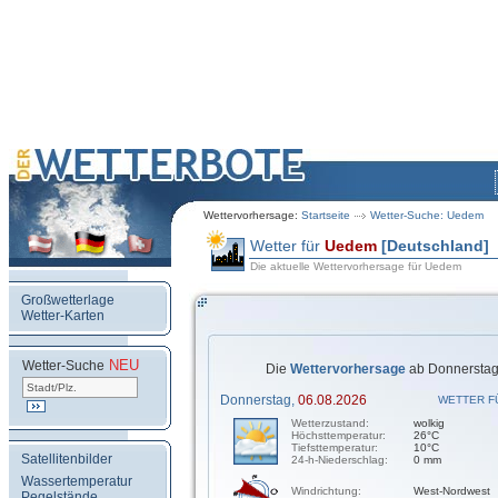
Wettervorhersage:
Startseite
Wetter-Suche: Uedem
Wetter für
Uedem
[Deutschland]
Die aktuelle Wettervorhersage für Uedem
Großwetterlage
Wetter-Karten
NEU
.
Wetter-Suche
Die
Wettervorhersage
ab Donnerstag,
Donnerstag,
06.08.2026
WETTER F
Wetterzustand:
wolkig
Höchsttemperatur:
26°C
Tiefsttemperatur:
10°C
Satellitenbilder
24-h-Niederschlag:
0 mm
Wassertemperatur
Windrichtung:
West-Nordwest
Pegelstände